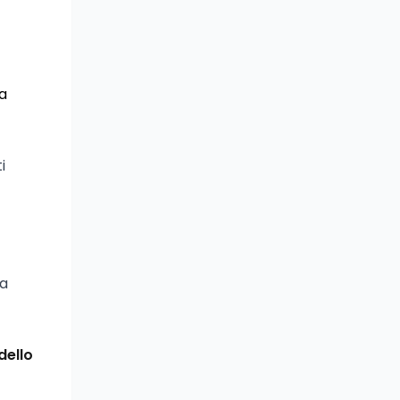
na
i
ta
dello