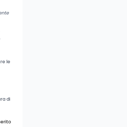
tente
.
re le
ra di
erito