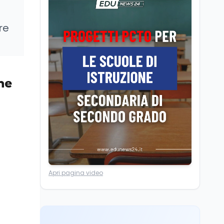
Camere in ferie,
riapertura il 9
settembre tra legge
re
elettorale e Rai. La
premier Meloni attesa a
Cultura
7 ago
Bari il 4 settembre per
Ravenna, il settembre
celebrare il governo più
dantesco nel 705°
longevo dell’Italia
anniversario della morte
ne
repubblicana
del Sommo Poeta
Cultura
7 ago
Franca Ghitti a Santa
Giulia: il quarto capitolo
dei Palcoscenici
Scuola
7 ago
“Noi siamo le Scuole”:
Apri pagina video
sport e musica a San
Miniato, STEM a Lerici
con il progetto del Mim
Mondo
7 ago