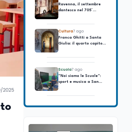
dantesco nel 705°
longevo dell’Italia
anniversario della morte
repubblicana
del Sommo Poeta
Cultura
7 ago
Franca Ghitti a Santa
Giulia: il quarto capitolo
dei Palcoscenici
Scuola
7 ago
“Noi siamo le Scuole”:
sport e musica a San
Miniato, STEM a Lerici
con il progetto del Mim
0/2025
Mondo
7 ago
Sparatoria a Bangkok:
to
studente 14enne uccide
5 insegnanti e i nonni
Editoriali
7 ago