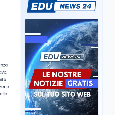
Sparatoria a Bangkok:
studente 14enne uccide
5 insegnanti e i nonni
Editoriali
7 ago
Camere in ferie,
riapertura il 9
settembre tra legge
elettorale e Rai. La
premier Meloni attesa a
Cultura
7 ago
Bari il 4 settembre per
Ravenna, il settembre
celebrare il governo più
anza
dantesco nel 705°
longevo dell’Italia
anniversario della morte
ivo,
repubblicana
del Sommo Poeta
nite
Cultura
7 ago
zzone
Franca Ghitti a Santa
elle
Giulia: il quarto capitolo
dei Palcoscenici