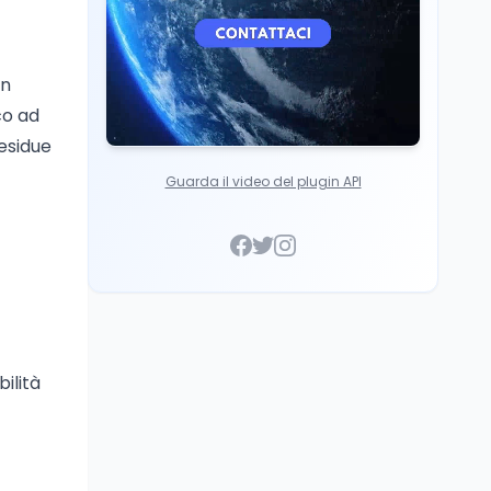
on
co ad
residue
Guarda il video del plugin API
bilità
o