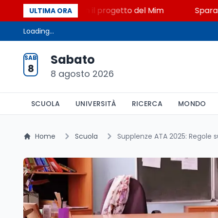
STEM a Lerici con il progetto del Mim
Sparatoria a 
ULTIMA ORA
Loading...
Sabato
SAB
8
8 agosto 2026
SCUOLA
UNIVERSITÀ
RICERCA
MONDO
Home
Scuola