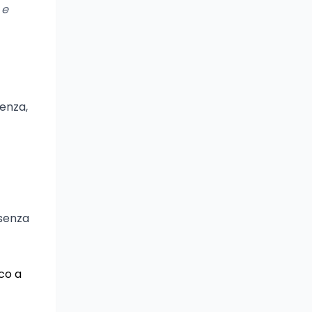
 e
tenza,
senza
co a