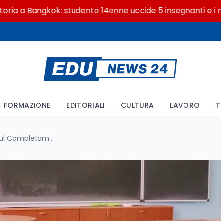
Bangkok: studente 14enne uccide 5 insegnanti e i nonni
FORMAZIONE
EDITORIALI
CULTURA
LAVORO
T
Supplenze ATA 2025: Regole sul Completamento dello Spezzone Dopo la Circolare del Ministero