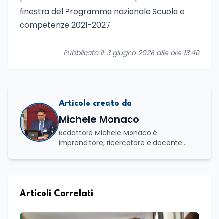
finestra del Programma nazionale Scuola e
competenze 2021-2027.
Pubblicato il: 3 giugno 2026 alle ore 13:40
Articolo creato da
Michele Monaco
Redattore Michele Monaco è
imprenditore, ricercatore e docente
universitario con oltre vent'anni di
esperienza nell'innovazione digitale, nella
formazione e nella consulenza
strategica. Laureato in Scienze Politiche
e Internazionali, è CEO di Adventus
Articoli Correlati
Consulting Jdoo (Umag, Croazia dove
risiede stabilmente) e Presidente