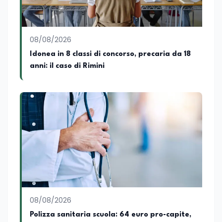
è autore di pubblicazioni in ambito
pedagogico sulle competenze
caratteriali e il framework LifeComp. Ha
tenuto interventi al Senato della
08/08/2026
Repubblica, alla Camera dei Deputati, in
Idonea in 8 classi di concorso, precaria da 18
Regione Lombardia e a Buenos Aires su
anni: il caso di Rimini
temi che spaziano dalla pedagogia
speciale, alla telemedicina ed alla
cooperazione internazionale. Innovation
Manager certificato MISE, unisce visione
strategica e competenza tecnologica
con una vocazione per il dialogo
istituzionale e la ricerca applicata.
08/08/2026
Polizza sanitaria scuola: 64 euro pro-capite,