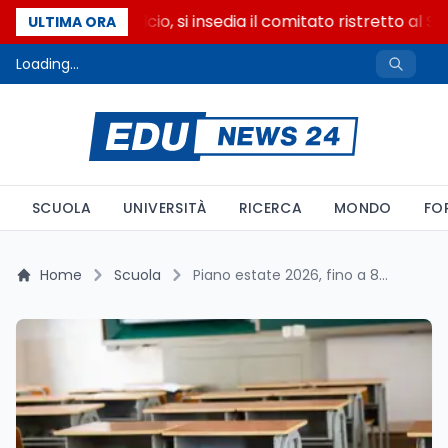
Riforma del calcio, si insedia il comitato ristretto al S
ULTIMA ORA
Loading...
SCUOLA
UNIVERSITÀ
RICERCA
MONDO
FO
Home
Scuola
Piano estate 2026, fino a 80mila euro: vince chi ha più dispersione