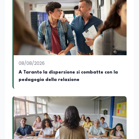
Nazionale di ENBAS, ente bilaterale attivo
nella formazione professionale e nelle
politiche attive per il lavoro. In qualità di
Coordinatore Nazionale dei Progetti di
Ricerca presso ERSAF, guida iniziative che
coniugano intelligenza artificiale e
formazione, tra cui FindYourGoal.it,
piattaforma di orientamento scuola-
lavoro basata sul modello LifeComp,
Avatar4University.Org, sistema AI per la
08/08/2026
creazione di corsi universitari con avatar
docente, KeepYouCare.it, piattaforma di
A Taranto la dispersione si combatte con la
telemedicina, telesoccorso e
pedagogia della relazione
telerefertazione. È inoltre Delegato della
Regione Calabria presso il Ministero degli
Esteri per la Cooperazione Internazionale
ed è membro del tavolo delle regioni,
dove coordina un progetto per la
creazione di un Hub Formativo in Tunisia.
Docente a contratto di Diritto
dell'Economia e Diritto Internazionale
presso la SSML di Lamezia Terme e
presso l'Università Telematica eCampus,