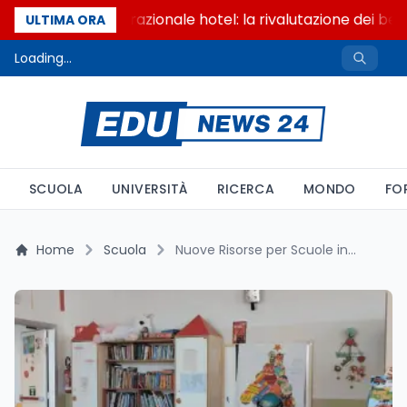
Passaggio generazionale hotel: la rivalutazione dei beni
ULTIMA ORA
Loading...
SCUOLA
UNIVERSITÀ
RICERCA
MONDO
FO
Home
Scuola
Nuove Risorse per Scuole in Ospedale e Istruzione Domiciliare: Il Decreto Dipartimentale 2247 Rimodula i Finanziamenti agli USR