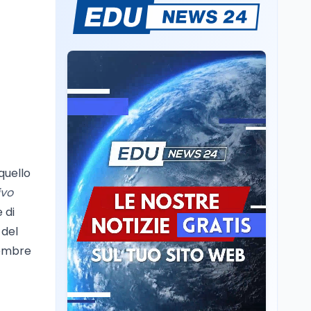
Il rivelatore che 'vede' i
reattori spenti
attraverso 400 metri di
roccia
Scuola
6 ago
Posizioni economiche
ATA: la matematica
degli arretrati fino a
4.150 euro
Cultura
6 ago
Spesa culturale in
quello
Lombardia da record,
ivo
ma la voragine Nord-
 di
Sud triplica
 del
Cultura
6 ago
tembre
Francesco Guccini si è
spento a Pàvana: addio
al Maestrone