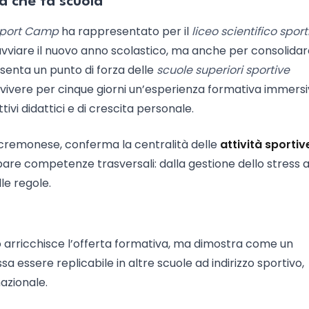
a che fa scuola
 Sport Camp
ha rappresentato per il
liceo scientifico sport
vviare il nuovo anno scolastico, ma anche per consolidar
enta un punto di forza delle
scuole superiori sportive
o vivere per cinque giorni un’esperienza formativa immersi
tivi didattici e di crescita personale.
eo cremonese, conferma la centralità delle
attività sportiv
re competenze trasversali: dalla gestione dello stress a
lle regole.
 arricchisce l’offerta formativa, ma dimostra come un
a essere replicabile in altre scuole ad indirizzo sportivo,
azionale.