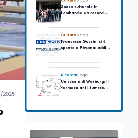
Lombardia da record,
ma la voragine Nord-
Sud triplica
Cultura
6 ago
Francesco Guccini si è
spento a Pàvana: addio
al Maestrone
Ricerca
6 ago
Un secolo di Warburg: il
farmaco anti-tumore
che accende la glicolisi
9/2025
Ricerca
6 ago
Il rivelatore che 'vede' i
o
reattori spenti
attraverso 400 metri di
roccia
Scuola
6 ago