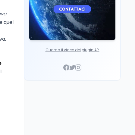
ivo
e quel
va,
Guarda il video del plugin API
e
l