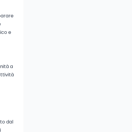
parare
e
ico e
nità a
ttività
to dal
i