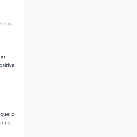
roca,
Una
ositive
 quello
hanno