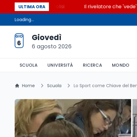
accende la glicolisi
Il rivelatore che 'vede' i reat
ULTIMA ORA
Loading...
Giovedì
GIO
6
6 agosto 2026
SCUOLA
UNIVERSITÀ
RICERCA
MONDO
Home
Scuola