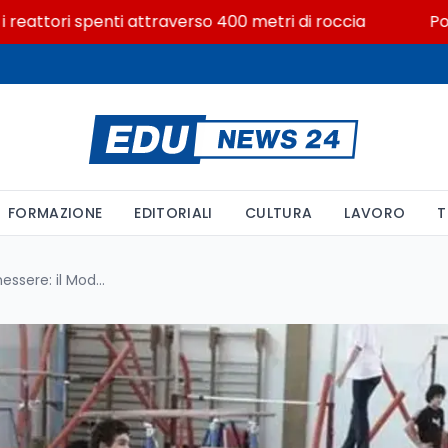
tori spenti attraverso 400 metri di roccia
Posizioni
FORMAZIONE
EDITORIALI
CULTURA
LAVORO
T
Lo Sport come Chiave del Benessere: il Modello del Liceo Scientifico Sportivo di Cremona