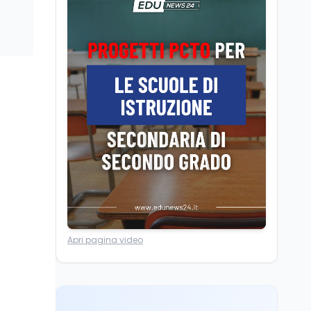
Posizioni economiche
ATA: la matematica
degli arretrati fino a
4.150 euro
Cultura
6 ago
Spesa culturale in
Lombardia da record,
ma la voragine Nord-
Sud triplica
Cultura
6 ago
Francesco Guccini si è
spento a Pàvana: addio
al Maestrone
Ricerca
6 ago
Apri pagina video
Un secolo di Warburg: il
farmaco anti-tumore
che accende la glicolisi
Ricerca
6 ago