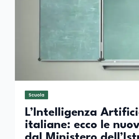
Scuola
L’Intelligenza Artific
italiane: ecco le nuo
dal Ministero dell’I