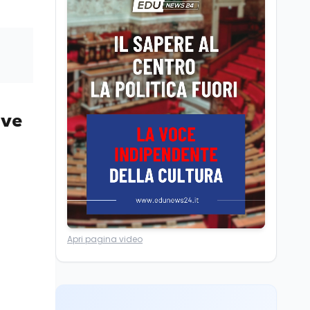
Università statali, il
Marcinelle nel 1956
Fondo ordinario 2026
sale a 9,415 miliardi, c'è
la firma della ministra
Bernini sul decreto
Tecnologia
8 ago
Il cloaking selettivo di
Time: ads invisibili solo
per i chatbot AI
ove
Mondo
8 ago
A Nonthaburi il killer
14enne era bullizzato: la
CZ-75 era del nonno
Lavoro
8 ago
Apri pagina video
Riforma del calcio, si
insedia il comitato
ristretto al Senato. La
soddisfazione del
senatore di Forza Italia,
Mondo
8 ago