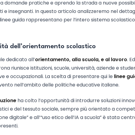
 a domande pratiche e aprendo la strada a nuove possibil
i e insegnanti. In questo articolo analizzeremo nel dettagl
e linee guida rappresentano per l’intero sistema scolastico
ità dell’orientamento scolastico
e dedicato all’
orientamento, alla scuola, e al lavoro
. E
a riunisce istituzioni, scuole, università, aziende e stude
ive e occupazionali. La scelta di presentare qui le
linee gui
vento nell’ambito delle politiche educative italiane.
ruzione
ha colto l’opportunità di introdurre soluzioni innov
lastici e del tessuto sociale, sempre più orientato a comp
ne digitale” e all’“uso etico dell’IA a scuola” è stata centr
presenti.