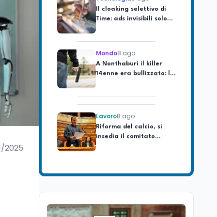
Time: ads invisibili solo
per i chatbot AI
Mondo
8 ago
A Nonthaburi il killer
14enne era bullizzato: la
CZ-75 era del nonno
Lavoro
8 ago
Riforma del calcio, si
insedia il comitato
ristretto al Senato. La
soddisfazione del
1/2025
senatore di Forza Italia,
Mondo
8 ago
Mario Occhiuto
L'8 agosto è la Giornata
europea in memoria
delle vittime del lavoro.
Istituita dal Parlamento
di Strasburgo in ricordo
Università
8 ago
dei minatori morti a