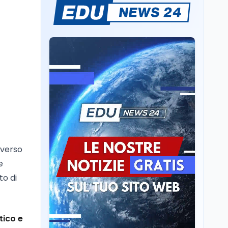
Mario Occhiuto
L'8 agosto è la Giornata
europea in memoria
delle vittime del lavoro.
Istituita dal Parlamento
di Strasburgo in ricordo
Università
8 ago
dei minatori morti a
Università statali, il
Marcinelle nel 1956
Fondo ordinario 2026
sale a 9,415 miliardi, c'è
la firma della ministra
Bernini sul decreto
Tecnologia
8 ago
Il cloaking selettivo di
Time: ads invisibili solo
per i chatbot AI
 verso
e
Mondo
8 ago
to di
A Nonthaburi il killer
14enne era bullizzato: la
CZ-75 era del nonno
tico e