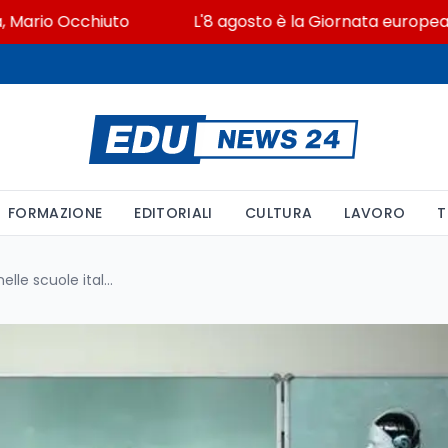
io Occhiuto
L'8 agosto è la Giornata europea in memo
FORMAZIONE
EDITORIALI
CULTURA
LAVORO
T
L’Intelligenza Artificiale entra nelle scuole italiane: ecco le nuove linee guida presentate dal Ministero dell’Istruzione a Job&Orienta