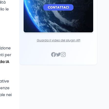
ità
io le
Guarda il video del plugin API
dizione
nti per
da IA
ative
etenze
ale nei