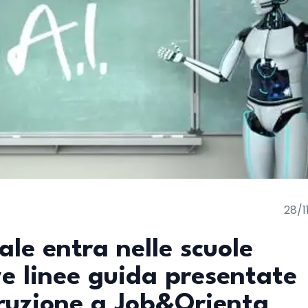
28/1
iale entra nelle scuole
ve linee guida presentate
struzione a Job&Orienta