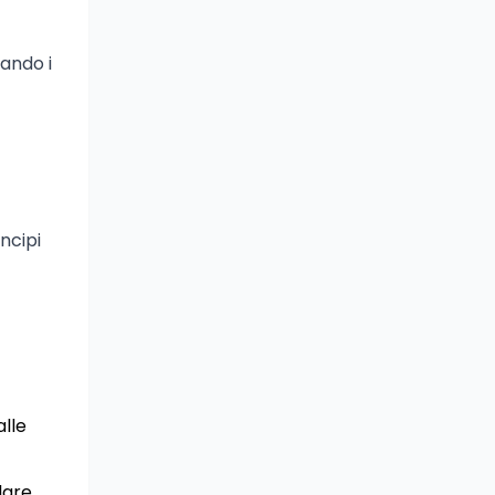
ando i
incipi
alle
lare