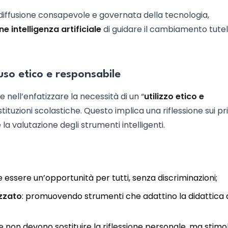
iffusione consapevole e governata della tecnologia,
ne intelligenza artificiale
di guidare il cambiamento tutel
 uso etico e responsabile
e nell’enfatizzare la necessità di un “
utilizzo etico e
 istituzioni scolastiche. Questo implica una riflessione sui pr
la valutazione degli strumenti intelligenti.
ve essere un’opportunità per tutti, senza discriminazioni;
zzato
: promuovendo strumenti che adattino la didattica 
ie non devono sostituire la riflessione personale, ma stimo