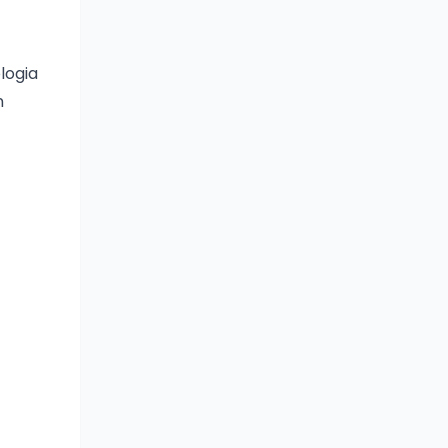
logia
n