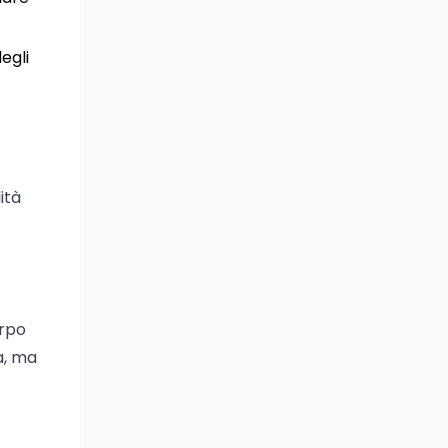
egli
ità
orpo
a, ma