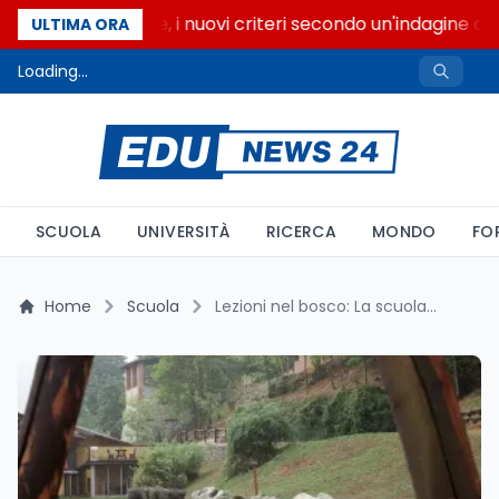
Gite scolastiche, i nuovi criteri secondo un'indagine di Di
ULTIMA ORA
Loading...
SCUOLA
UNIVERSITÀ
RICERCA
MONDO
FO
Home
Scuola
Lezioni nel bosco: La scuola 'lenta' del Salento che rivoluziona l'insegnamento