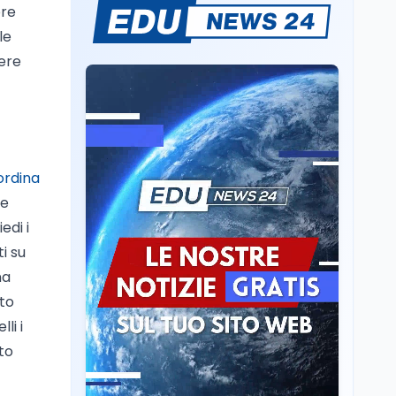
ore
Il rivelatore che 'vede' i
le
reattori spenti
attraverso 400 metri di
dere
roccia
Scuola
6 ago
Posizioni economiche
ATA: la matematica
degli arretrati fino a
4.150 euro
ordina
Cultura
6 ago
ne
Spesa culturale in
edi i
Lombardia da record,
i su
ma la voragine Nord-
Sud triplica
na
Cultura
6 ago
uto
Francesco Guccini si è
li i
spento a Pàvana: addio
oto
al Maestrone