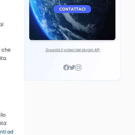
al
i che
Guarda il video del plugin API
ita.
llo
ità
nti ad