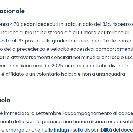
nazionale
nta 470 pedoni deceduti in Italia, in calo del 3,1% rispetto 
italiano di mortalità stradale è di 51 morti per milione di
 resta al 19° posto della graduatoria europea. Tra le cause
etto della precedenza e velocità eccessiva, comportament
ari e attraversamenti concitati nei minuti di entrata e usc
i primi dieci mesi del 2025: numeri piccoli che diventano
è affidato a un volontario isolato e non a una squadra
uola
atico è immediato: a settembre l'accompagnamento al cance
nanti della scuola primaria non hanno alcuna responsabil
che
emerge anche nelle indagini sulla disponibilità dei doce