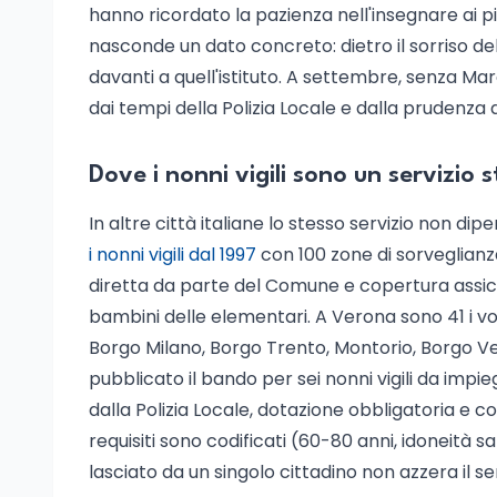
hanno ricordato la pazienza nell'insegnare ai pi
nasconde un dato concreto: dietro il sorriso del
davanti a quell'istituto. A settembre, senza Ma
dai tempi della Polizia Locale e dalla prudenza 
Dove i nonni vigili sono un servizio 
In altre città italiane lo stesso servizio non dip
i nonni vigili dal 1997
con 100 zone di sorveglianza
diretta da parte del Comune e copertura assic
bambini delle elementari. A Verona sono 41 i vol
Borgo Milano, Borgo Trento, Montorio, Borgo V
pubblicato il bando per sei nonni vigili da imp
dalla Polizia Locale, dotazione obbligatoria e co
requisiti sono codificati (60-80 anni, idoneità sa
lasciato da un singolo cittadino non azzera il ser