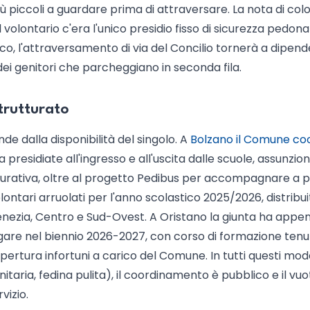
ù piccoli a guardare prima di attraversare. La nota di col
 volontario c'era l'unico presidio fisso di sicurezza pedona
rco, l'attraversamento di via del Concilio tornerà a dipen
dei genitori che parcheggiano in seconda fila.
strutturato
ende dalla disponibilità del singolo. A
Bolzano il Comune co
 presidiate all'ingresso e all'uscita dalle scuole, assunzio
urativa, oltre al progetto Pedibus per accompagnare a pi
ontari arruolati per l'anno scolastico 2025/2026, distribuit
enezia, Centro e Sud-Ovest. A Oristano la giunta ha appe
iegare nel biennio 2026-2027, con corso di formazione ten
pertura infortuni a carico del Comune. In tutti questi model
nitaria, fedina pulita), il coordinamento è pubblico e il vu
vizio.