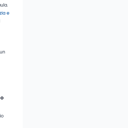
ula.
zia e
l
 un
lo
io