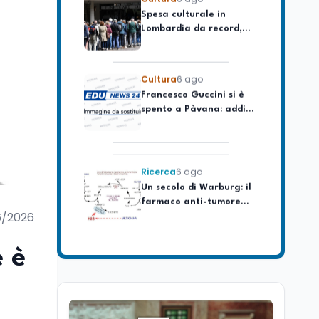
Lombardia da record,
ma la voragine Nord-
Sud triplica
Cultura
6 ago
Francesco Guccini si è
spento a Pàvana: addio
al Maestrone
Ricerca
6 ago
Un secolo di Warburg: il
farmaco anti-tumore
che accende la glicolisi
6/2026
Ricerca
6 ago
Il rivelatore che 'vede' i
e è
reattori spenti
attraverso 400 metri di
roccia
Scuola
6 ago