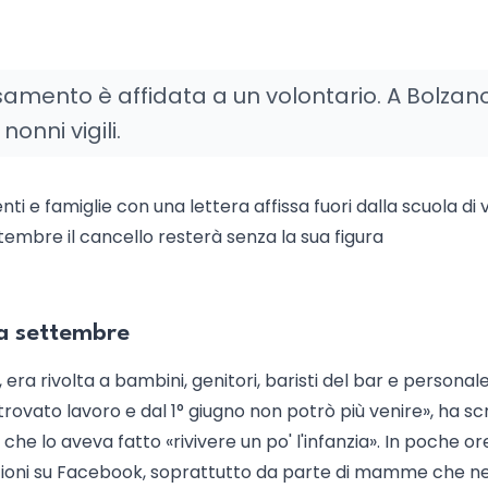
rsamento è affidata a un volontario. A Bolzan
onni vigili.
i e famiglie con una lettera affissa fuori dalla scuola di v
ttembre il cancello resterà senza la sua figura
 a settembre
era rivolta a bambini, genitori, baristi del bar e personale
ovato lavoro e dal 1° giugno non potrò più venire», ha scri
he lo aveva fatto «rivivere un po' l'infanzia». In poche ore
eazioni su Facebook, soprattutto da parte di mamme che n