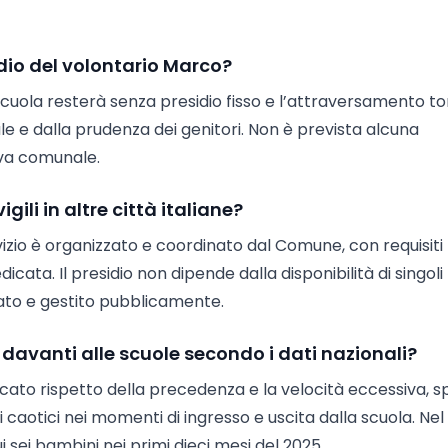
io del volontario Marco?
scuola resterà senza presidio fisso e l’attraversamento t
ale e dalla prudenza dei genitori. Non è prevista alcuna
iva comunale.
gili in altre città italiane?
vizio è organizzato e coordinato dal Comune, con requisiti
cata. Il presidio non dipende dalla disponibilità di singoli
nato e gestito pubblicamente.
ni davanti alle scuole secondo i dati nazionali?
mancato rispetto della precedenza e la velocità eccessiva, 
 caotici nei momenti di ingresso e uscita dalla scuola. Ne
ui sei bambini nei primi dieci mesi del 2025.