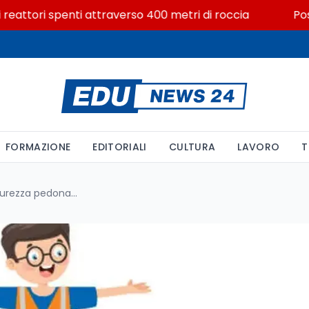
tori spenti attraverso 400 metri di roccia
Posizioni
FORMAZIONE
EDITORIALI
CULTURA
LAVORO
T
Lettera virale a Pescara: la sicurezza pedonale è affidata a un volontario