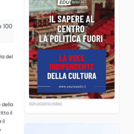
Posizioni economiche
ATA: la matematica
degli arretrati fino a
4.150 euro
o 100
Cultura
6 ago
Spesa culturale in
Lombardia da record,
ma la voragine Nord-
ia del
Sud triplica
Cultura
6 ago
Francesco Guccini si è
spento a Pàvana: addio
al Maestrone
Ricerca
6 ago
Apri pagina video
 della
Un secolo di Warburg: il
tto il
farmaco anti-tumore
che accende la glicolisi
 il
e
Ricerca
6 ago