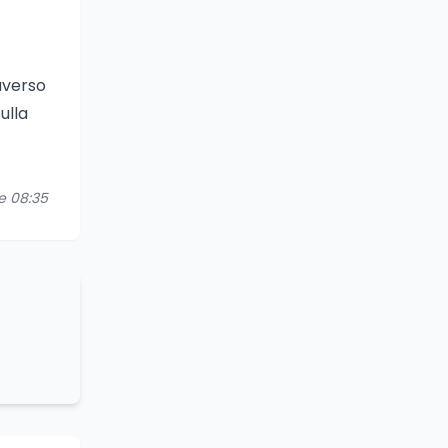
averso
ulla
re 08:35