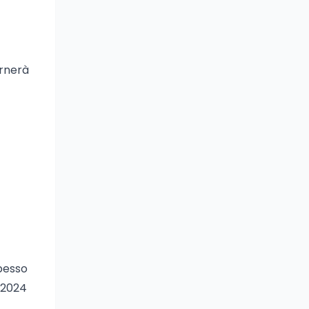
ornerà
spesso
l 2024