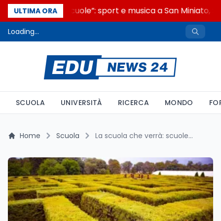
“Noi siamo le Scuole”: sport e musica a San Miniato, ST
ULTIMA ORA
Loading...
SCUOLA
UNIVERSITÀ
RICERCA
MONDO
FO
Home
Scuola
La scuola che verrà: scuole italiane al Labirinto della Masone