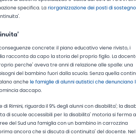
mazione specifica. La
riorganizzazione dei posti di sostegno 
tinuita'.
nuita'
nseguenze concrete: il piano educativo viene rivisto, i
lia racconta da capo la storia del proprio figlio. La docent
roprio perche' aveva tre anni di relazione alle spalle: una
ogni del bambino fuori dalla scuola. Senza quella continu
nalano anche
le famiglie di alunni autistici che denunciano 
icomincia daccapo.
 di Rimini, riguarda il 9% degli alunni con disabilita'; la disabi
a di scuole accessibili per la disabilita' motoria si ferma a
te aree del Sud una famiglia con un bambino in carrozzina
 prima ancora che si discuta di continuita' del docente. Nel