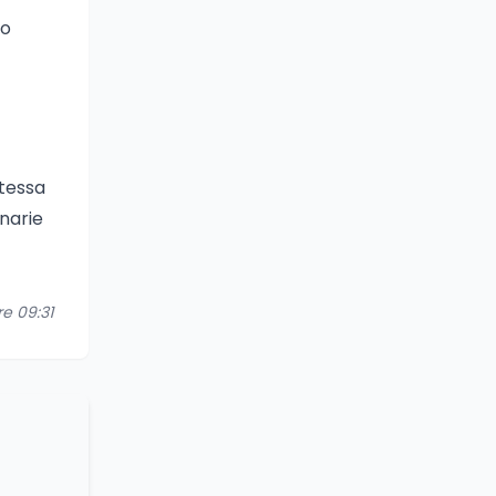
so
stessa
inarie
re 09:31