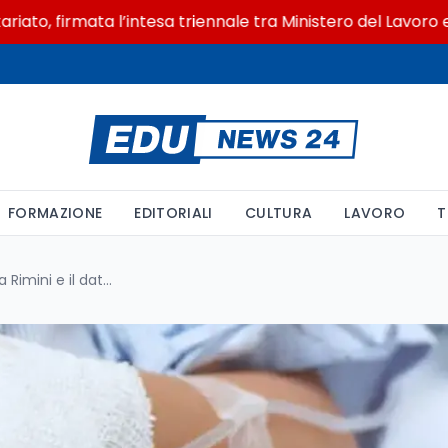
 firmata l’intesa triennale tra Ministero del Lavoro e CSVn
FORMAZIONE
EDITORIALI
CULTURA
LAVORO
T
La docente che vola da Gela a Rimini e il dato ISTAT sul sostegno