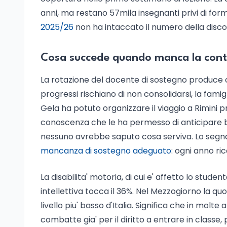
anni, ma restano 57mila insegnanti privi di for
2025/26
non ha intaccato il numero della discon
Cosa succede quando manca la conti
La rotazione del docente di sostegno produce co
progressi rischiano di non consolidarsi, la famig
Gela ha potuto organizzare il viaggio a Rimini p
conoscenza che le ha permesso di anticipare bis
nessuno avrebbe saputo cosa serviva. Lo seg
mancanza di sostegno adeguato
: ogni anno r
La disabilita' motoria, di cui e' affetto lo studente
intellettiva tocca il 36%. Nel Mezzogiorno la quot
livello piu' basso d'Italia. Significa che in mol
combatte gia' per il diritto a entrare in classe,