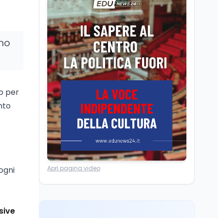
Il Ministro della Pa
Zangrillo in Parlamento:
"12 miliardi per l'edilizia
e la sicurezza delle
nno
scuole con risorse Pnrr"
Scuola
5 ago
Il Ministro Valditara ha
incontrato due studenti
palestinesi giunti da
Gaza che hanno
eo per
superato la Maturità in
nto
Scuola
5 ago
Italia
Maturità 2026, 100 e
lode da record: 14.123
diplomi con voto
massimo
Università
5 ago
Apri pagina video
ogni
Consiglio di Stato:
scorrere la graduatoria
per i 500 posti vacanti
dopo il semestre filtro
sive
Lavoro
5 ago