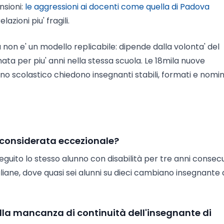
nsioni:
le aggressioni ai docenti come quella di Padova
zioni piu' fragili.
a non e' un modello replicabile: dipende dalla volonta' del
ata per piu' anni nella stessa scuola. Le 18mila nuove
 anno scolastico chiedono insegnanti stabili, formati e nomin
è considerata eccezionale?
guito lo stesso alunno con disabilità per tre anni consecut
liane, dove quasi sei alunni su dieci cambiano insegnante 
lla mancanza di continuità dell'insegnante di