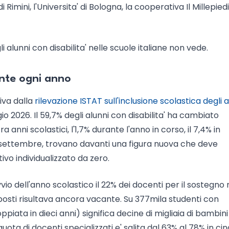
imini, l'Universita' di Bologna, la cooperativa Il Millepiedi 
i alunni con disabilita' nelle scuole italiane non vede.
ante ogni anno
iva dalla
rilevazione ISTAT sull'inclusione scolastica degli a
io 2026. Il 59,7% degli alunni con disabilita' ha cambiato
 anni scolastici, l'1,7% durante l'anno in corso, il 7,4% in
ni settembre, trovano davanti una figura nuova che deve
tivo individualizzato da zero.
vio dell'anno scolastico il 22% dei docenti per il sostegno
posti risultava ancora vacante. Su 377mila studenti con
ddoppiata in dieci anni) significa decine di migliaia di bambin
uota di docenti specializzati e' salita dal 63% al 78% in ci