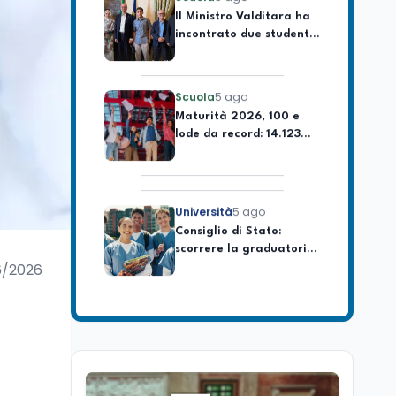
incontrato due studenti
palestinesi giunti da
Gaza che hanno
superato la Maturità in
Scuola
5 ago
Italia
Maturità 2026, 100 e
lode da record: 14.123
diplomi con voto
massimo
Università
5 ago
Consiglio di Stato:
scorrere la graduatoria
per i 500 posti vacanti
dopo il semestre filtro
6/2026
Lavoro
5 ago
Volontariato, firmata
l’intesa triennale tra
Ministero del Lavoro e
CSVnet ETS
Scuola
5 ago