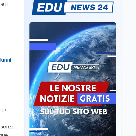
e il
Volontariato, firmata
l’intesa triennale tra
Ministero del Lavoro e
CSVnet ETS
Scuola
5 ago
Il Ministro della Pa
Zangrillo in Parlamento:
"12 miliardi per l'edilizia
e la sicurezza delle
lunni
scuole con risorse Pnrr"
Scuola
5 ago
Il Ministro Valditara ha
incontrato due studenti
palestinesi giunti da
Gaza che hanno
superato la Maturità in
Scuola
5 ago
Italia
Maturità 2026, 100 e
 non
lode da record: 14.123
diplomi con voto
i senza
massimo
nque