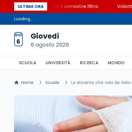
posti vacanti dopo il semestre filtro
Volontariato,
ULTIMA ORA
Loading...
Giovedì
GIO
6
6 agosto 2026
SCUOLA
UNIVERSITÀ
RICERCA
MONDO
Home
Scuola