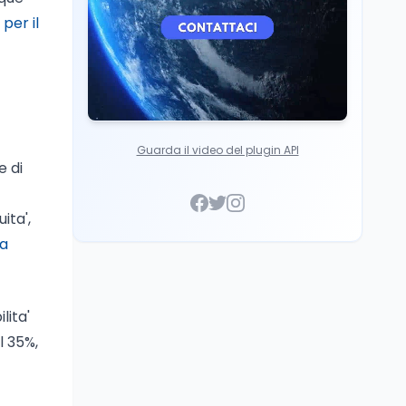
per il
Guarda il video del plugin API
e di
ita',
la
lita'
l 35%,