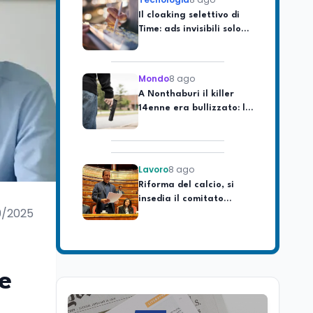
Time: ads invisibili solo
per i chatbot AI
Mondo
8 ago
A Nonthaburi il killer
14enne era bullizzato: la
CZ-75 era del nonno
Lavoro
8 ago
Riforma del calcio, si
insedia il comitato
ristretto al Senato. La
soddisfazione del
9/2025
senatore di Forza Italia,
Mondo
8 ago
Mario Occhiuto
L'8 agosto è la Giornata
europea in memoria
delle vittime del lavoro.
e
Istituita dal Parlamento
di Strasburgo in ricordo
Università
8 ago