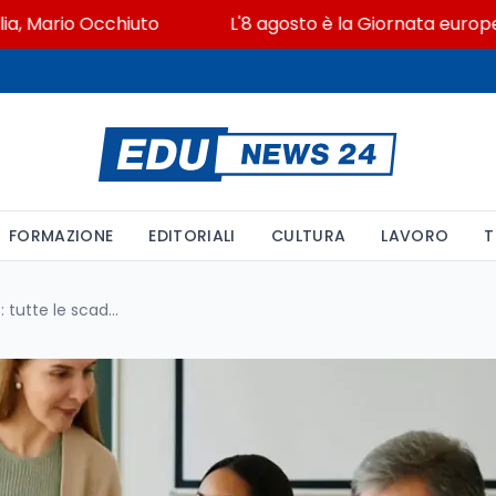
rio Occhiuto
L'8 agosto è la Giornata europea in me
FORMAZIONE
EDITORIALI
CULTURA
LAVORO
T
Istruzione degli adulti 2025/26: tutte le scadenze e le indicazioni operative per i CPIA e le scuole secondarie