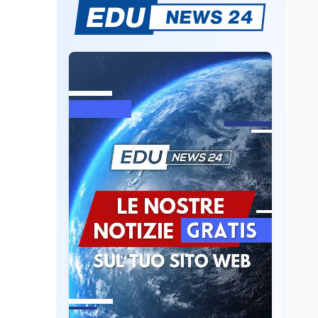
Mario Occhiuto
L'8 agosto è la Giornata
europea in memoria
delle vittime del lavoro.
Istituita dal Parlamento
di Strasburgo in ricordo
Università
8 ago
dei minatori morti a
Università statali, il
Marcinelle nel 1956
Fondo ordinario 2026
sale a 9,415 miliardi, c'è
la firma della ministra
Bernini sul decreto
Tecnologia
8 ago
Il cloaking selettivo di
Time: ads invisibili solo
per i chatbot AI
Mondo
8 ago
A Nonthaburi il killer
14enne era bullizzato: la
CZ-75 era del nonno