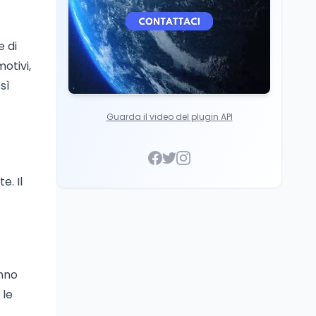
e di
otivi,
sì
Guarda il video del plugin API
e. Il
anno
 le