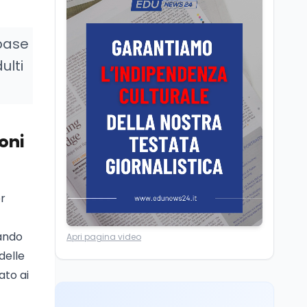
dei minatori morti a
Università statali, il
Marcinelle nel 1956
Fondo ordinario 2026
sale a 9,415 miliardi, c'è
 base
la firma della ministra
ulti
Bernini sul decreto
Tecnologia
8 ago
Il cloaking selettivo di
Time: ads invisibili solo
per i chatbot AI
oni
Mondo
8 ago
A Nonthaburi il killer
14enne era bullizzato: la
CZ-75 era del nonno
r
Lavoro
8 ago
iando
Apri pagina video
Riforma del calcio, si
delle
insedia il comitato
ristretto al Senato. La
ato ai
soddisfazione del
senatore di Forza Italia,
Mondo
8 ago