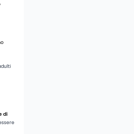
o
mo
dulti
e di
 essere