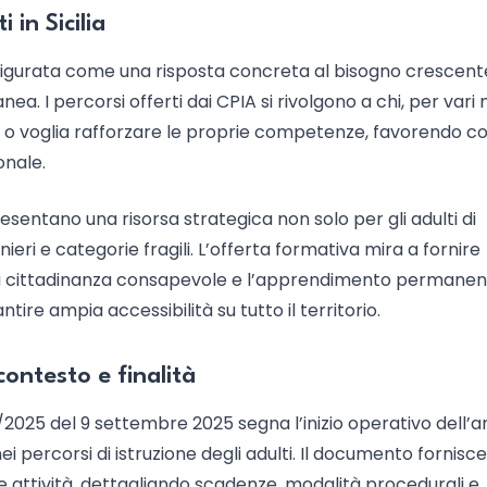
 in Sicilia
 configurata come una risposta concreta al bisogno crescent
 I percorsi offerti dai CPIA si rivolgono a chi, per vari m
ti o voglia rafforzare le proprie competenze, favorendo co
onale.
resentano una risorsa strategica non solo per gli adulti di
nieri e categorie fragili. L’offerta formativa mira a fornire
, la cittadinanza consapevole e l’apprendimento permanent
ntire ampia accessibilità su tutto il territorio.
ontesto e finalità
9/2025 del 9 settembre 2025 segna l’inizio operativo dell’
ei percorsi di istruzione degli adulti. Il documento fornisce
le attività, dettagliando scadenze, modalità procedurali e