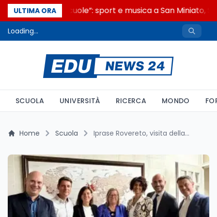
“Noi siamo le Scuole”: sport e musica a San Miniato, ST
ULTIMA ORA
Loading...
SCUOLA
UNIVERSITÀ
RICERCA
MONDO
FO
Home
Scuola
Iprase Rovereto, visita della sottosegretaria all'istruzione Frassinetti: focus su benessere e IA