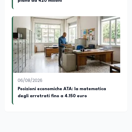
piano da 420 milioni
costume, spesso racconto all’interno
delle collaborazioni giornalistiche i
cambiamenti della società italiana e
internazionale attraverso gli usi, le
abitudini e i protagonisti che hanno
accompagnato negli anni lo sviluppo e la
crescita sociale e culturale. Pugliese di
nascita, vivo a Roma o in un ipotetico
altrove.
06/08/2026
Posizioni economiche ATA: la matematica
degli arretrati fino a 4.150 euro