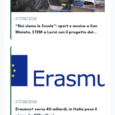
della Repubblica. Inoltre, sono
amministratore unico di Italialab srl con
cui curo uffici stampa pubblici e privati e
07/08/2026
sviluppo programmi di valorizzazione
culturale e di promozione territoriale. In
“Noi siamo le Scuole”: sport e musica a San
passato ho collaborato con testate
Miniato, STEM a Lerici con il progetto del
nazionali e regionali, in particolare
Mim
pugliesi, e ho scritto i volumi Il sindaco di
Tutti, edito da Il Castello editore e Dal
Rosso al Nero. Ho partecipato al volume
collettivo edito dalla Fondazione
Tatarella e da Giubilei Regnani editore sui
trent’anni dalla fondazione di Alleanza
nazionale. Per tre legislature sono stato
collaboratore parlamentare
occupandomi di legge di bilancio e di
politiche agroalimentari con particolare
riferimento all’export del Made in Italy e
al contrasto dell’Italian sounding,
collaborando con le Camera di
07/08/2026
commercio italiane all’estero.
Erasmus+ verso 40 miliardi, in Italia pesa il
Appassionato di storia, di sociologia e di