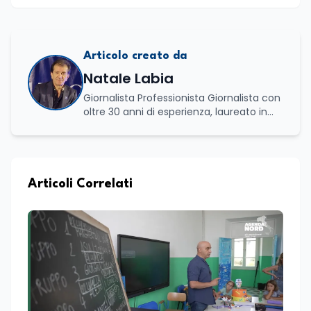
Articolo creato da
Natale Labia
Giornalista Professionista Giornalista con
oltre 30 anni di esperienza, laureato in
scienze politiche e relazioni internazionali
all’Università La Sapienza di Roma,
collaboro a contratto con L’Edicola e Il
Mattino di Puglia e Basilicata dove mi
occupo di politica e di economia. Per
Articoli Correlati
Edunews24 curo l’informazione politica
relativa ai temi dell’Istruzione. In
particolare, scrivendo delle attività
istituzionali con un focus sia sulle
iniziative e sui programmi dei Ministeri
dell’Istruzione e del Merito, dell’Università
e della Ricerca e della Cultura che su
quelle delle commissioni parlamentari
della Camera dei deputati e del Senato