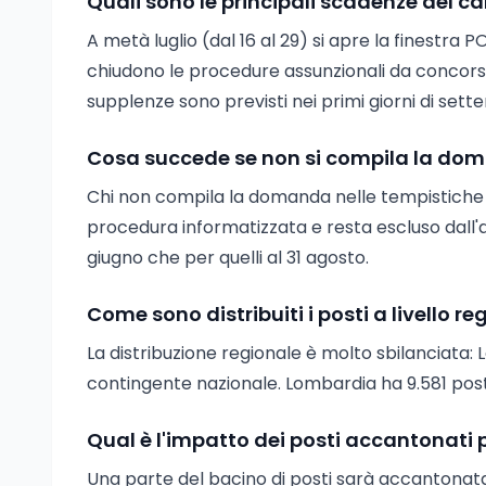
Quali sono le principali scadenze del c
A metà luglio (dal 16 al 29) si apre la finestra P
chiudono le procedure assunzionali da concorso e
supplenze sono previsti nei primi giorni di sett
Cosa succede se non si compila la doma
Chi non compila la domanda nelle tempistiche p
procedura informatizzata e resta escluso dall'al
giugno che per quelli al 31 agosto.
Come sono distribuiti i posti a livello re
La distribuzione regionale è molto sbilanciata: 
contingente nazionale. Lombardia ha 9.581 posti,
Qual è l'impatto dei posti accantonati p
Una parte del bacino di posti sarà accantonata