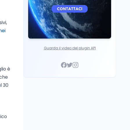
Italia
ivi,
nei
Guarda il video del plugin API
lio è
 che
l 30
tico