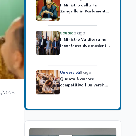
Zangrillo in Parlamento:
"12 miliardi per l'edilizia
e la sicurezza delle
scuole con risorse Pnrr"
Scuola
5 ago
Il Ministro Valditara ha
incontrato due studenti
palestinesi giunti da
Gaza che hanno
superato la Maturità in
Italia
Università
6 ago
Quanto è ancora
competitiva l'università
italiana? Cosa dicono i
dati 2026
6/2026
Università
5 ago
Consiglio di Stato:
scorrere la graduatoria
per i 500 posti vacanti
dopo il semestre filtro
Lavoro
5 ago