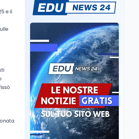
Consiglio di Stato:
5 e il
scorrere la graduatoria
per i 500 posti vacanti
dopo il semestre filtro
ulle
Lavoro
5 ago
Volontariato, firmata
l’intesa triennale tra
Ministero del Lavoro e
CSVnet ETS
Scuola
5 ago
ti
Il Ministro della Pa
o
Zangrillo in Parlamento:
fissò
"12 miliardi per l'edilizia
e la sicurezza delle
scuole con risorse Pnrr"
Scuola
5 ago
Il Ministro Valditara ha
incontrato due studenti
tonata
palestinesi giunti da
Gaza che hanno
superato la Maturità in