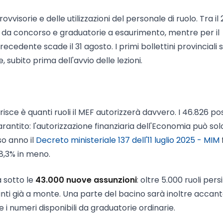
vvisorie e delle utilizzazioni del personale di ruolo. Tra il 2
i da concorso e graduatorie a esaurimento, mentre per il
cedente scade il 31 agosto. I primi bollettini provinciali s
 subito prima dell'avvio delle lezioni.
isce è quanti ruoli il MEF autorizzerà davvero. I 46.826 pos
rantito: l'autorizzazione finanziaria dell'Economia può sol
so anno il
Decreto ministeriale 137 dell'11 luglio 2025 - MIM
'8,3% in meno.
a sotto le
43.000 nuove assunzioni
: oltre 5.000 ruoli persi
acanti già a monte. Una parte del bacino sarà inoltre accan
i numeri disponibili da graduatorie ordinarie.