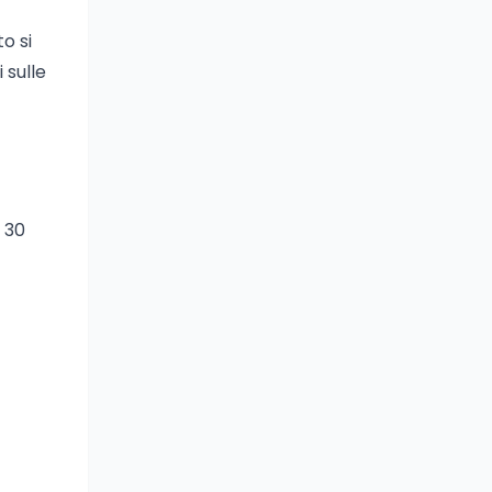
o si
 sulle
l 30