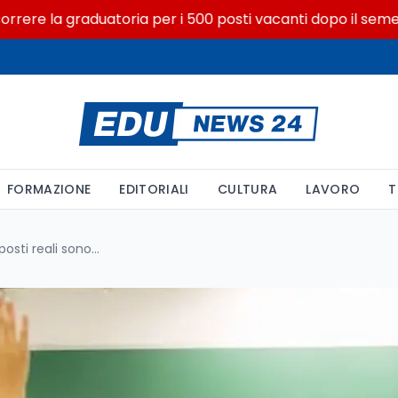
 la graduatoria per i 500 posti vacanti dopo il semestre fil
FORMAZIONE
EDITORIALI
CULTURA
LAVORO
T
Immissioni in ruolo 2026/27: i posti reali sono 46.826, non 50mila