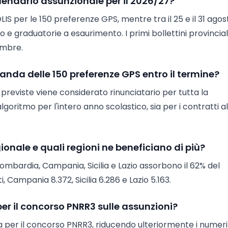
alendario assunzionale per il 2026/27?
OLIS per le 150 preferenze GPS, mentre tra il 25 e il 31 agost
 graduatorie a esaurimento. I primi bollettini provinciali
embre.
nda delle 150 preferenze GPS entro il termine?
reviste viene considerato rinunciatario per tutta la
goritmo per l'intero anno scolastico, sia per i contratti a
gionale e quali regioni ne beneficiano di più?
Lombardia, Campania, Sicilia e Lazio assorbono il 62% del
 Campania 8.372, Sicilia 6.286 e Lazio 5.163.
er il concorso PNRR3 sulle assunzioni?
 per il concorso PNRR3, riducendo ulteriormente i numeri