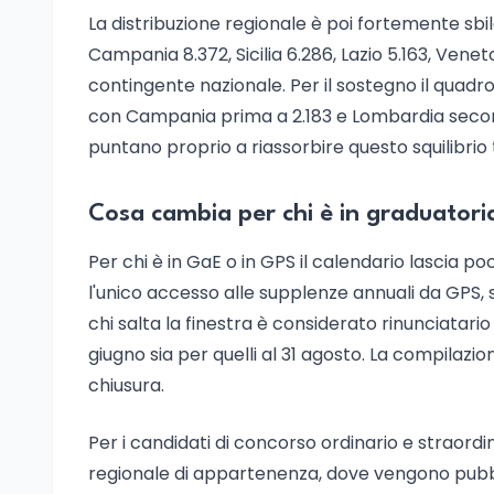
La distribuzione regionale è poi fortemente sbi
Campania 8.372, Sicilia 6.286, Lazio 5.163, Vene
contingente nazionale. Per il sostegno il quadr
con Campania prima a 2.183 e Lombardia secon
puntano proprio a riassorbire questo squilibri
Cosa cambia per chi è in graduatori
Per chi è in GaE o in GPS il calendario lascia p
l'unico accesso alle supplenze annuali da GPS,
chi salta la finestra è considerato rinunciatario
giugno sia per quelli al 31 agosto. La compilazio
chiusura.
Per i candidati di concorso ordinario e straordin
regionale di appartenenza, dove vengono pubblica