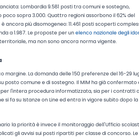
lanciata: Lombardia 9.581 posti tra comuni e sostegno,
to poco sopra 3.000. Quattro regioni assorbono il 62% del
o è ancora più disomogeneo: 11.461 posti scoperti compless
da a 1.987. Le proposte per un
elenco nazionale degli ido
o territoriale, ma non sono ancora norma vigente.
a
oco margine. La domanda delle 150 preferenze del 16-29 lug
 su posto comune e di sostegno. Il MIM ha già confermato
 per l'intera procedura informatizzata, sia per i contratti a
ne si fa su Istanze on Line ed entra in vigore subito dopo la
ario la priorità è invece il monitoraggio dell'Ufficio scolas
ti gli avvisi sui posti ripartiti per classe di concorso. Le