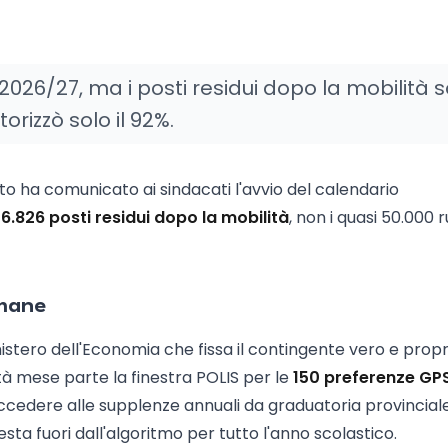
l 2026/27, ma i posti residui dopo la mobilità 
orizzò solo il 92%.
erito ha comunicato ai sindacati l'avvio del calendario
6.826 posti residui dopo la mobilità
, non i quasi 50.000 r
imane
nistero dell'Economia che fissa il contingente vero e propr
tà mese parte la finestra POLIS per le
150 preferenze GP
r accedere alle supplenze annuali da graduatoria provincial
ta fuori dall'algoritmo per tutto l'anno scolastico.