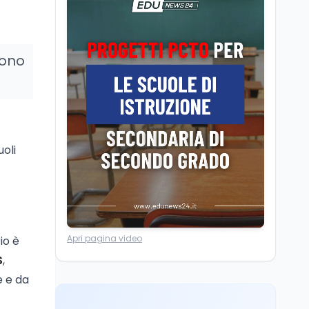
Volontariato, firmata
l’intesa triennale tra
Ministero del Lavoro e
CSVnet ETS
sono
Scuola
5 ago
Il Ministro della Pa
Zangrillo in Parlamento:
"12 miliardi per l'edilizia
e la sicurezza delle
scuole con risorse Pnrr"
Scuola
5 ago
uoli
Il Ministro Valditara ha
incontrato due studenti
palestinesi giunti da
Gaza che hanno
superato la Maturità in
Università
6 ago
Italia
Apri pagina video
io è
Quanto è ancora
competitiva l'università
S
,
italiana? Cosa dicono i
e e da
dati 2026
Università
5 ago