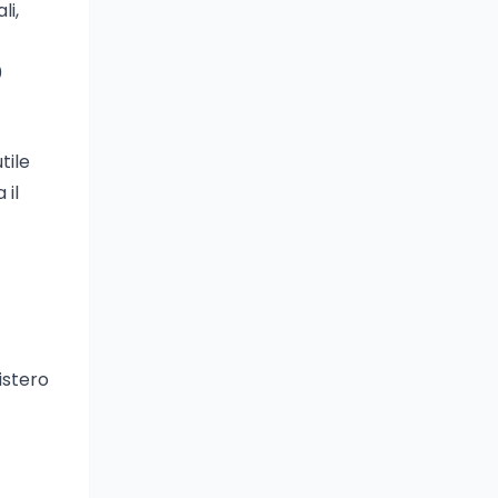
li,
0
tile
 il
istero