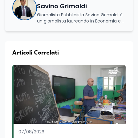
Savino Grimaldi
Giornalista Pubblicista Savino Grimaldi è
un giornalista laureando in Economia e
Commercio, con una solida esperienza
maturata nel settore della formazione.
Da anni lavora con competenza
nell’ambito della formazione
professionale, distinguendosi per una
Articoli Correlati
conoscenza approfondita delle politiche
attive del lavoro e delle dinamiche che
legano istruzione, occupazione e
sviluppo delle competenze. Alla
preparazione economica e professionale
affianca una grande passione per la
lettura e per il giornalismo, che ne
arricchiscono il profilo umano e
culturale. Spazia con disinvoltura tra
diverse tematiche, offrendo sempre il
proprio punto di vista con equilibrio,
sensibilità e spirito critico.
07/08/2026