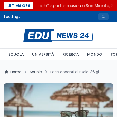
“Noi siamo le Scuole”: sport e musica a San Miniato, STE
ULTIMA ORA
Loading...
SCUOLA
UNIVERSITÀ
RICERCA
MONDO
FO
Home
Scuola
Ferie docenti di ruolo: 36 giorni effettivi e la procedura