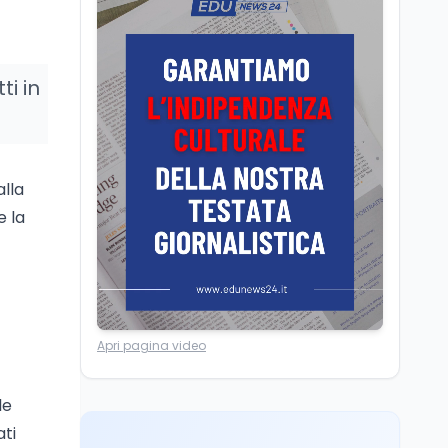
Camere in ferie,
riapertura il 9
settembre tra legge
elettorale e Rai. La
ti in
premier Meloni attesa a
Cultura
7 ago
Bari il 4 settembre per
Ravenna, il settembre
celebrare il governo più
dantesco nel 705°
longevo dell’Italia
anniversario della morte
repubblicana
alla
del Sommo Poeta
e la
Cultura
7 ago
Franca Ghitti a Santa
Giulia: il quarto capitolo
dei Palcoscenici
Scuola
7 ago
Apri pagina video
“Noi siamo le Scuole”:
sport e musica a San
Miniato, STEM a Lerici
le
con il progetto del Mim
ati
Mondo
7 ago