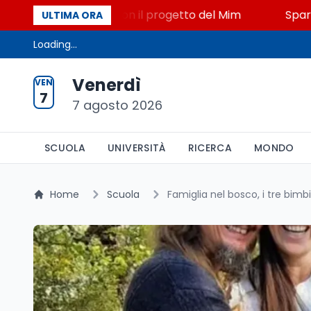
, STEM a Lerici con il progetto del Mim
Sparatoria 
ULTIMA ORA
Loading...
Venerdì
VEN
7
7 agosto 2026
SCUOLA
UNIVERSITÀ
RICERCA
MONDO
Home
Scuola