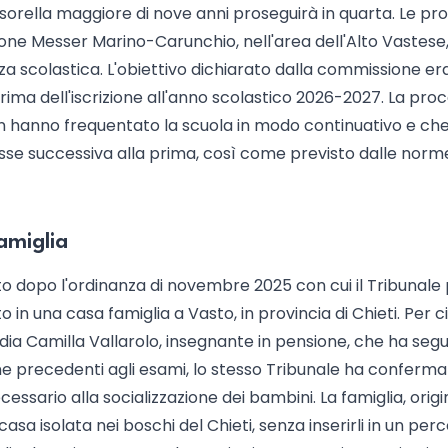
orella maggiore di nove anni proseguirà in quarta. Le pro
lione Messer Marino-Carunchio, nell'area dell'Alto Vastese
enza scolastica. L'obiettivo dichiarato dalla commissione er
prima dell'iscrizione all'anno scolastico 2026-2027. La pro
non hanno frequentato la scuola in modo continuativo e ch
asse successiva alla prima, così come previsto dalle norm
amiglia
to dopo l'ordinanza di novembre 2025 con cui il Tribunale 
 in una casa famiglia a Vasto, in provincia di Chieti. Per c
dia Camilla Vallarolo, insegnante in pensione, che ha segui
ane precedenti agli esami, lo stesso Tribunale ha conferma
sario alla socializzazione dei bambini. La famiglia, origi
 casa isolata nei boschi del Chieti, senza inserirli in un per