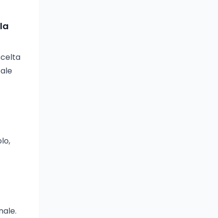
la
scelta
tale
lo,
nale.