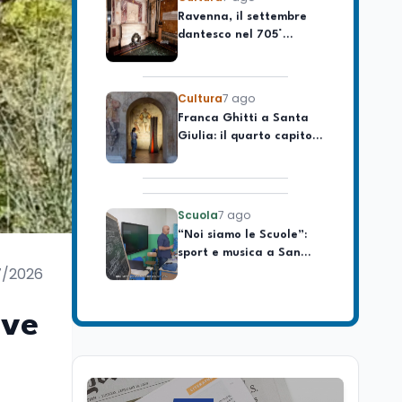
dantesco nel 705°
longevo dell’Italia
anniversario della morte
repubblicana
del Sommo Poeta
Cultura
7 ago
Franca Ghitti a Santa
Giulia: il quarto capitolo
dei Palcoscenici
Scuola
7 ago
“Noi siamo le Scuole”:
sport e musica a San
Miniato, STEM a Lerici
con il progetto del Mim
7/2026
Mondo
7 ago
Sparatoria a Bangkok:
ove
studente 14enne uccide
5 insegnanti e i nonni
Editoriali
7 ago