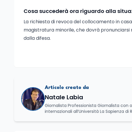
Cosa succederà ora riguardo alla situa
La richiesta di revoca del collocamento in casa 
magistratura minorile, che dovrà pronunciarsi
dalla difesa.
Articolo creato da
Natale Labia
Giornalista Professionista Giornalista con o
internazionali all’Università La Sapienza di
Basilicata dove mi occupo di politica e di economia. Per Edunews24 curo l’informazione pol
dell’Istruzione. In particolare, scrivendo del
dei Ministeri dell’Istruzione e del Merito, de