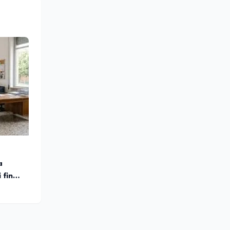
turale e
lleanza
ounding,
stume,
azionale
 sociale
a
 fino