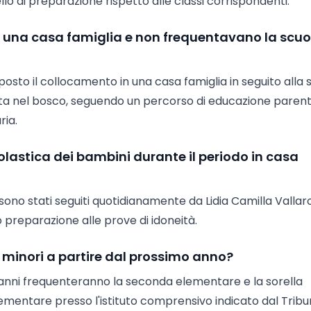
llo di preparazione rispetto alle classi corrispondenti.
in una casa famiglia e non frequentavano la scuo
sposto il collocamento in una casa famiglia in seguito alla 
solata nel bosco, seguendo un percorso di educazione paren
ria.
olastica dei bambini durante il periodo in casa
 sono stati seguiti quotidianamente da Lidia Camilla Vallaro
 preparazione alle prove di idoneità.
e minori a partire dal prossimo anno?
e anni frequenteranno la seconda elementare e la sorella
lementare presso l'istituto comprensivo indicato dal Tribu