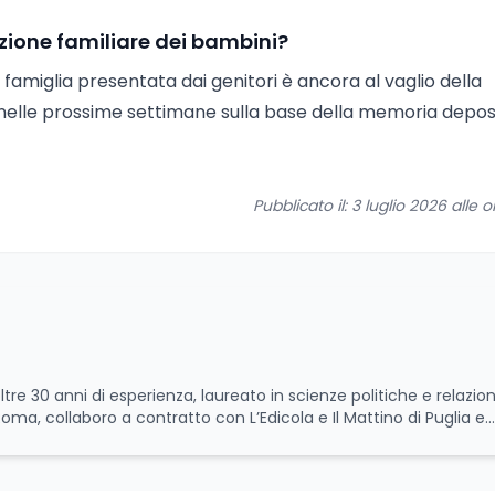
zione familiare dei bambini?
famiglia presentata dai genitori è ancora al vaglio della
 nelle prossime settimane sulla base della memoria depos
Pubblicato il: 3 luglio 2026 alle o
ltre 30 anni di esperienza, laureato in scienze politiche e relazion
 Roma, collaboro a contratto con L’Edicola e Il Mattino di Puglia e
itica relativa ai temi
le attività istituzionali con un focus sia sulle iniziative e sui pro
ll’Università e della Ricerca e della Cultura che su quelle delle