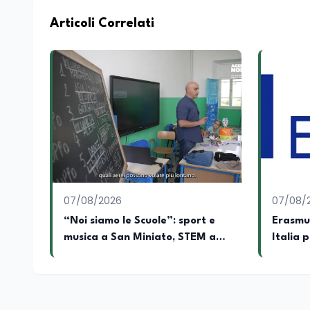
commissioni parlamentari della Camera dei deputati e de
unico di Italialab srl con cui curo uffici s
Articoli Correlati
di promozione territoriale. In passato ho collaborato con testate nazionali e regionali, in particolare pugliesi, e ho
scritto i volumi Il sindaco di Tutti, edito d
collettivo edito dalla Fondazione Tatarella
nazionale. Per tre legislature sono stato collaboratore parlamentare occupandomi di legge di bilancio e di
politiche agroalimentari con particolare rif
collaborando con le Camera di commercio it
spesso racconto all’interno delle collabora
attraverso gli usi, le abitudini e i protag
e culturale. Pugliese di nascita, vivo a Rom
07/08/2026
07/08/
“Noi siamo le Scuole”: sport e
Erasmus
musica a San Miniato, STEM a
Italia 
Lerici con il progetto del Mim
milioni