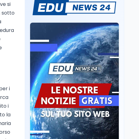
ve si
Sparatoria a Bangkok:
, sotto
studente 14enne uccide
5 insegnanti e i nonni
a
cedura
Editoriali
7 ago
e
Camere in ferie,
e
riapertura il 9
settembre tra legge
elettorale e Rai. La
premier Meloni attesa a
Cultura
7 ago
Bari il 4 settembre per
Ravenna, il settembre
celebrare il governo più
dantesco nel 705°
longevo dell’Italia
per i
anniversario della morte
repubblicana
del Sommo Poeta
irca
Cultura
7 ago
to i
Franca Ghitti a Santa
to la
Giulia: il quarto capitolo
naria
dei Palcoscenici
corso