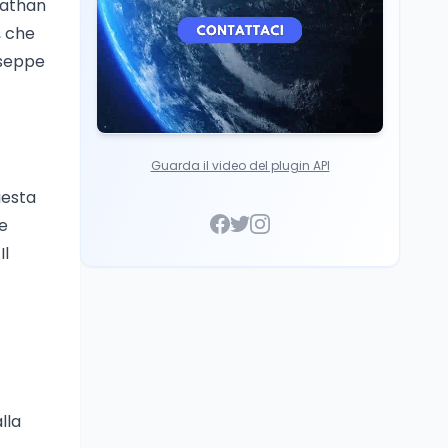
Nathan
, che
useppe
Guarda il video del plugin API
iesta
le
Il
lla