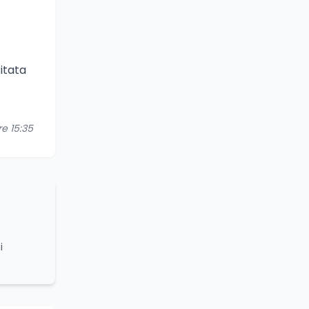
itata
re 15:35
i
grammi