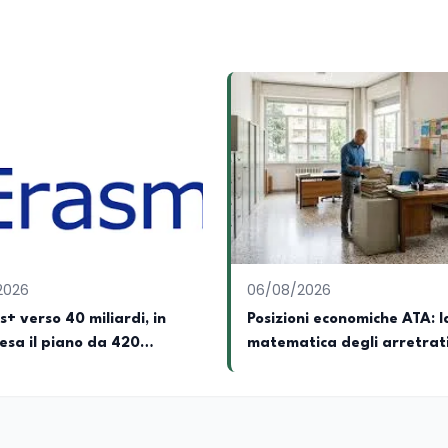
l Senato della Repubblica. Inoltre, sono amministratore
tampa pubblici e privati e sviluppo programmi di valorizzazione cul
a Il Castello editore e Dal Rosso al Nero. Ho partecipato al volume
 e da Giubilei Regnani editore sui trent’anni dalla fondazione di A
erimento all’export del Made in Italy e al contrasto dell’Italian s
aliane all’estero. Appassionato di storia, di sociologia e di co
zioni giornalistiche i cambiamenti della società italiana e intern
onisti che hanno accompagnato negli anni lo sviluppo e la crescita
a o in un ipotetico altrove.
2026
06/08/2026
+ verso 40 miliardi, in
Posizioni economiche ATA: l
pesa il piano da 420
matematica degli arretrati
a 4.150 euro