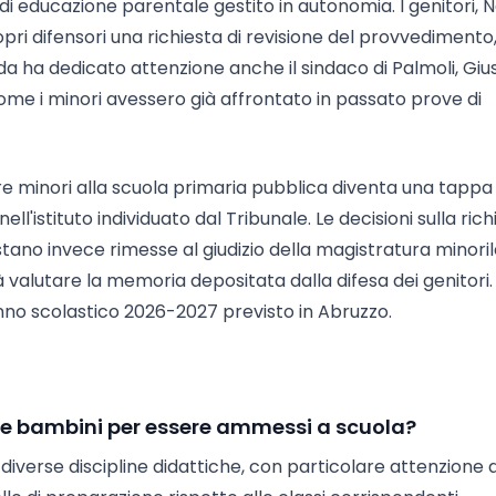
 di educazione parentale gestito in autonomia. I genitori, 
ri difensori una richiesta di revisione del provvedimento
enda ha dedicato attenzione anche il sindaco di Palmoli, Gi
come i minori avessero già affrontato in passato prove di
i tre minori alla scuola primaria pubblica diventa una tappa
'istituto individuato dal Tribunale. Le decisioni sulla rich
tano invece rimesse al giudizio della magistratura minori
alutare la memoria depositata dalla difesa dei genitori. 
'anno scolastico 2026-2027 previsto in Abruzzo.
re bambini per essere ammessi a scuola?
diverse discipline didattiche, con particolare attenzione a