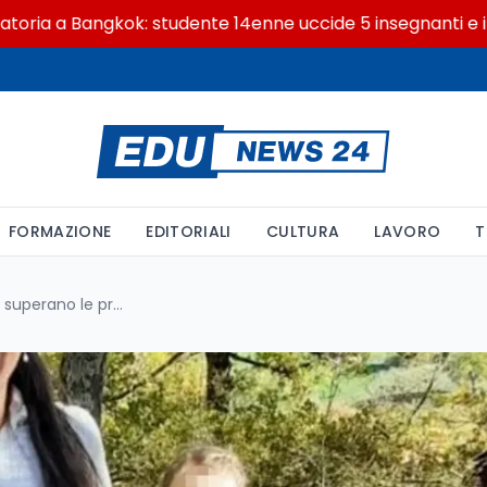
a Bangkok: studente 14enne uccide 5 insegnanti e i nonni
FORMAZIONE
EDITORIALI
CULTURA
LAVORO
T
Famiglia nel bosco, i tre bimbi superano le prove di idoneità, potranno andare a scuola