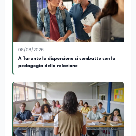
preparazione economica e professionale
affianca una grande passione per la
lettura e per il giornalismo, che ne
arricchiscono il profilo umano e
culturale. Spazia con disinvoltura tra
diverse tematiche, offrendo sempre il
proprio punto di vista con equilibrio,
sensibilità e spirito critico.
08/08/2026
A Taranto la dispersione si combatte con la
pedagogia della relazione