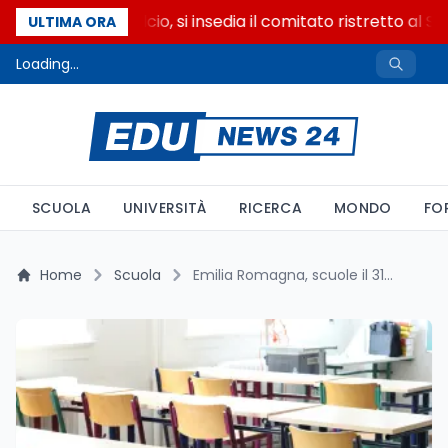
Riforma del calcio, si insedia il comitato ristretto al S
ULTIMA ORA
Loading...
SCUOLA
UNIVERSITÀ
RICERCA
MONDO
FO
Home
Scuola
Emilia Romagna, scuole il 31 agosto: i numeri reali della sperimentazione