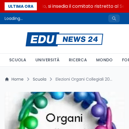
Riforma del calcio, si insedia il comitato ristretto al Sen
ULTIMA ORA
Loading...
SCUOLA
UNIVERSITÀ
RICERCA
MONDO
FO
Home
Scuola
Elezioni Organi Collegiali 2025/26: Linee Guida Ministeriali, Scadenze e Novità sul Voto Annuale nelle Scuole