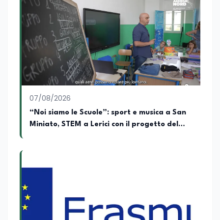
conseguito la Laurea in Economia e
Commercio (quadriennale, Vecchio
Ordinamento), la Laurea Magistrale in
Relazioni Internazionali (LM-52) con la
votazione di 110/110 e lode, e la Laurea
Magistrale in Scienze Geografiche (LM-
80). Un trittico di competenze che gli
consente di leggere i fenomeni
contemporanei con una prospettiva che
abbraccia le dinamiche economiche, le
07/08/2026
relazioni tra Stati e le dimensioni spaziali
e territoriali della società. Nel corso della
“Noi siamo le Scuole”: sport e musica a San
sua carriera ha maturato una
Miniato, STEM a Lerici con il progetto del
significativa esperienza nella
Mim
comunicazione istituzionale e politica,
collaborando con emittenti televisive e
testate della carta stampata. Questa
esperienza sul campo gli ha conferito
una padronanza trasversale dei linguaggi
mediatici, dalla televisione al digitale.
Attualmente ricopre il ruolo di Direttore
Responsabile di EduNews24.it, testata
giornalistica online dedicata al mondo