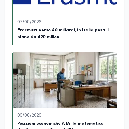
dell'istruzione, della formazione e delle
politiche educative italiane ed europee,
dove cura la linea editoriale e
supervisiona la produzione di contenuti
07/08/2026
rivolti a docenti, studenti, istituzioni e
Erasmus+ verso 40 miliardi, in Italia pesa il
operatori del settore educativo. È inoltre
piano da 420 milioni
docente di Comunicazione presso la
SSML Città di Lamezia Terme, istituto
universitario specializzato nella
mediazione linguistica, dove mette a
disposizione delle nuove generazioni di
professionisti della comunicazione il
proprio bagaglio di competenze
giornalistiche, analitiche e accademiche.
06/08/2026
Posizioni economiche ATA: la matematica