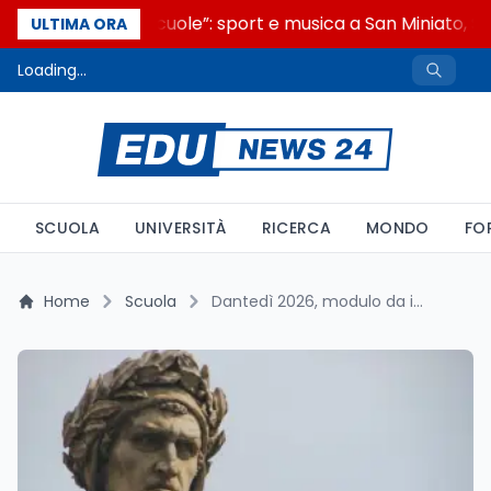
“Noi siamo le Scuole”: sport e musica a San Miniato, ST
ULTIMA ORA
Loading...
SCUOLA
UNIVERSITÀ
RICERCA
MONDO
FO
Home
Scuola
Dantedì 2026, modulo da inviare entro le 23:59 del 30 giugno