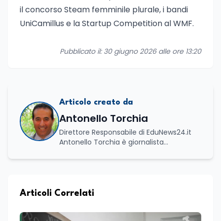
il concorso Steam femminile plurale, i bandi
UniCamillus e la Startup Competition al WMF.
Pubblicato il: 30 giugno 2026 alle ore 13:20
Articolo creato da
Antonello Torchia
Direttore Responsabile di EduNews24.it
Antonello Torchia è giornalista
professionista, politologo e geografo,
con un percorso formativo e
professionale di ampio respiro che
integra competenze in ambito
economico, geopolitico, comunicativo e
Articoli Correlati
territoriale. Vanta una solida formazione
accademica multidisciplinare: ha