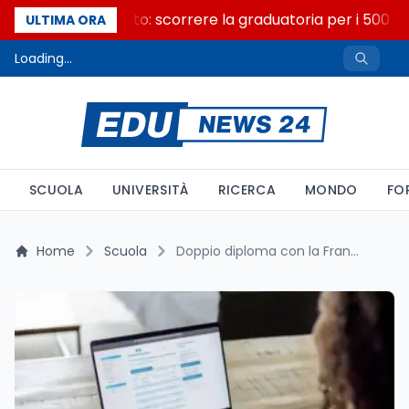
Consiglio di Stato: scorrere la graduatoria per i 500 po
ULTIMA ORA
Loading...
SCUOLA
UNIVERSITÀ
RICERCA
MONDO
FO
Home
Scuola
Doppio diploma con la Francia: 337 scuole alla prova della piattaforma