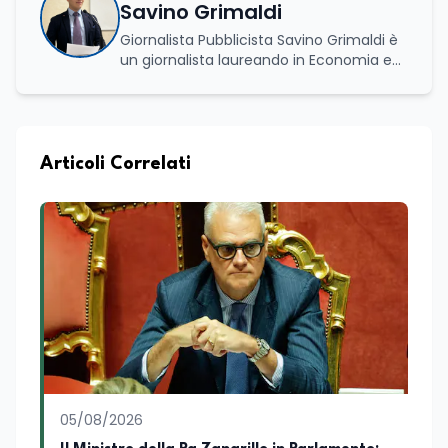
Savino Grimaldi
Giornalista Pubblicista Savino Grimaldi è
un giornalista laureando in Economia e
Commercio, con una solida esperienza
maturata nel settore della formazione.
Da anni lavora con competenza
nell’ambito della formazione
professionale, distinguendosi per una
Articoli Correlati
conoscenza approfondita delle politiche
attive del lavoro e delle dinamiche che
legano istruzione, occupazione e
sviluppo delle competenze. Alla
preparazione economica e professionale
affianca una grande passione per la
lettura e per il giornalismo, che ne
arricchiscono il profilo umano e
culturale. Spazia con disinvoltura tra
diverse tematiche, offrendo sempre il
proprio punto di vista con equilibrio,
sensibilità e spirito critico.
05/08/2026