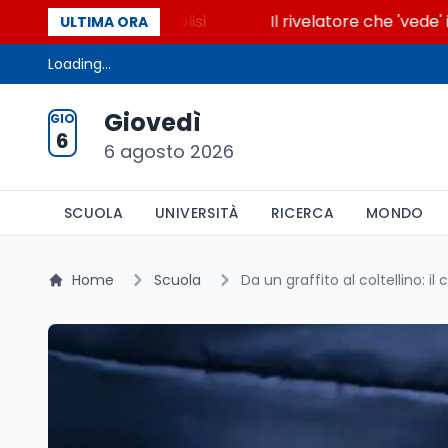
accende la glicolisi
Il rivelatore che 'vede' i reat
ULTIMA ORA
Loading...
Giovedì
GIO
6
6 agosto 2026
SCUOLA
UNIVERSITÀ
RICERCA
MONDO
Home
Scuola