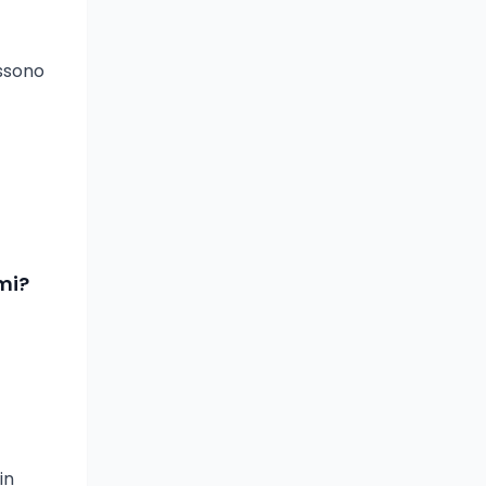
ossono
rmi?
i
in