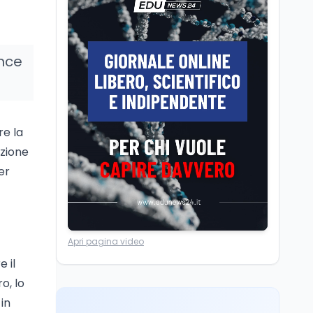
Posizioni economiche
ATA: la matematica
degli arretrati fino a
4.150 euro
unce
Cultura
6 ago
Spesa culturale in
Lombardia da record,
ma la voragine Nord-
re la
Sud triplica
izione
Cultura
6 ago
Francesco Guccini si è
er
spento a Pàvana: addio
al Maestrone
Ricerca
6 ago
Apri pagina video
Un secolo di Warburg: il
farmaco anti-tumore
 il
che accende la glicolisi
o, lo
in
Ricerca
6 ago