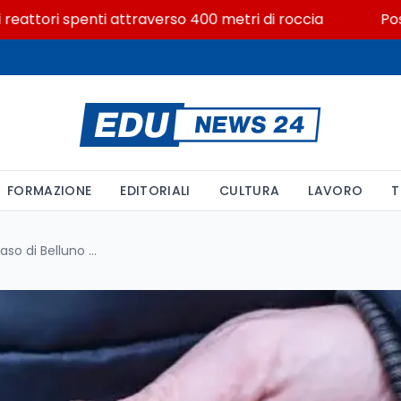
tori spenti attraverso 400 metri di roccia
Posizioni
FORMAZIONE
EDITORIALI
CULTURA
LAVORO
T
Da un graffito al coltellino: il caso di Belluno e il dato nazionale