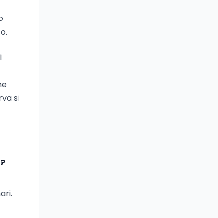
o
o.
i
ne
rva si
e?
ari.