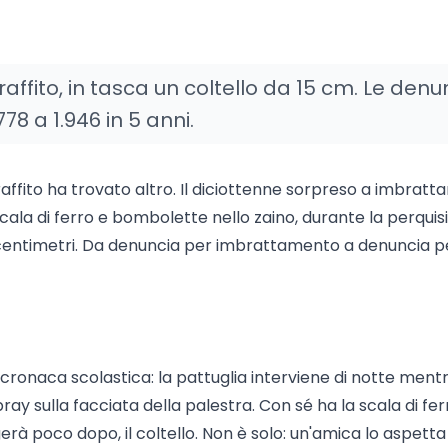
affito, in tasca un coltello da 15 cm. Le den
8 a 1.946 in 5 anni.
ffito ha trovato altro. Il diciottenne sorpreso a imbratta
cala di ferro e bombolette nello zaino, durante la perquis
i centimetri. Da denuncia per imbrattamento a denuncia p
a cronaca scolastica: la pattuglia interviene di notte mentre
ay sulla facciata della palestra. Con sé ha la scala di ferr
à poco dopo, il coltello. Non è solo: un'amica lo aspetta 