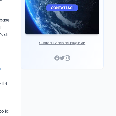
 base:
l
% di
Guarda il video del plugin API
o
o
il 4
to la