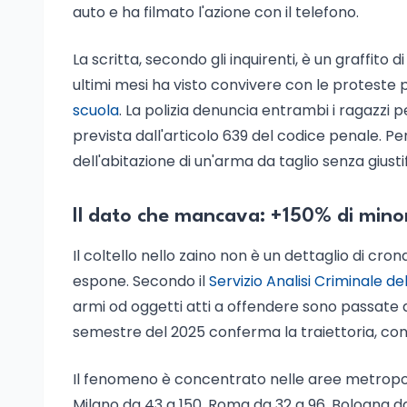
auto e ha filmato l'azione con il telefono.
La scritta, secondo gli inquirenti, è un graffito
ultimi mesi ha visto convivere con le proteste pi
scuola
. La polizia denuncia entrambi i ragazzi 
prevista dall'articolo 639 del codice penale. Per
dell'abitazione di un'arma da taglio senza giustif
Il dato che mancava: +150% di minor
Il coltello nello zaino non è un dettaglio di cron
espone. Secondo il
Servizio Analisi Criminale de
armi od oggetti atti a offendere sono passate da
semestre del 2025 conferma la traiettoria, con 1
Il fenomeno è concentrato nelle aree metropoli
Milano da 43 a 150. Roma da 32 a 96. Bologna da 