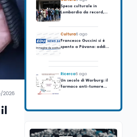
Lombardia da record,
ma la voragine Nord-
Sud triplica
Cultura
6 ago
Francesco Guccini si è
spento a Pàvana: addio
al Maestrone
Ricerca
6 ago
Un secolo di Warburg: il
farmaco anti-tumore
che accende la glicolisi
6/2026
Ricerca
6 ago
Il rivelatore che 'vede' i
il
reattori spenti
attraverso 400 metri di
roccia
Scuola
6 ago