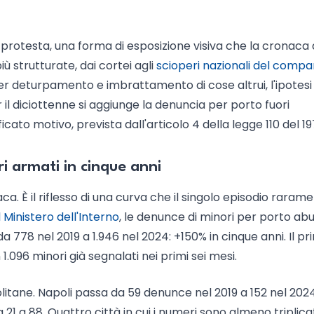
 di protesta, una forma di esposizione visiva che la cronaca 
ù strutturate, dai cortei agli
scioperi nazionali del compa
per deturpamento e imbrattamento di cose altrui, l'ipotesi
 il diciottenne si aggiunge la denuncia per porto fuori
icato motivo, prevista dall'articolo 4 della legge 110 del 19
i armati in cinque anni
aca. È il riflesso di una curva che il singolo episodio raram
l Ministero dell'Interno
, le denunce di minori per porto abu
 778 nel 2019 a 1.946 nel 2024: +150% in cinque anni. Il p
.096 minori già segnalati nei primi sei mesi.
tane. Napoli passa da 59 denunce nel 2019 a 152 nel 2024
21 a 88. Quattro città in cui i numeri sono almeno triplica