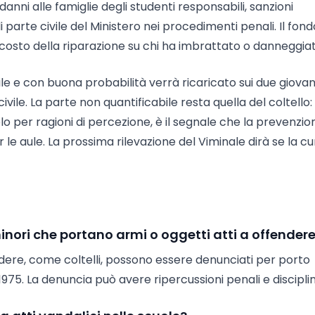
 danni alle famiglie degli studenti responsabili, sanzioni
di parte civile del Ministero nei procedimenti penali. Il fond
l costo della riparazione su chi ha imbrattato o danneggiat
bile e con buona probabilità verrà ricaricato sui due giovan
vile. La parte non quantificabile resta quella del coltello:
lo per ragioni di percezione, è il segnale che la prevenzio
 le aule. La prossima rilevazione del Viminale dirà se la cu
inori che portano armi o oggetti atti a offender
endere, come coltelli, possono essere denunciati per porto
1975. La denuncia può avere ripercussioni penali e disciplin