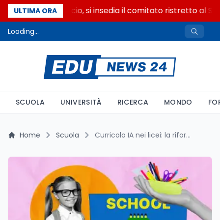
Riforma del calcio, si insedia il comitato ristretto al S
ULTIMA ORA
Loading...
SCUOLA
UNIVERSITÀ
RICERCA
MONDO
FO
Home
Scuola
Curricolo IA nei licei: la riforma Valditara entra in vigore dal 2026/27