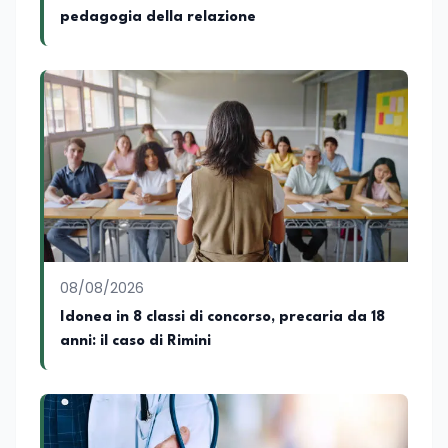
telemedicina, telesoccorso e
pedagogia della relazione
telerefertazione. È inoltre Delegato della
Regione Calabria presso il Ministero degli
Esteri per la Cooperazione Internazionale
ed è membro del tavolo delle regioni,
dove coordina un progetto per la
creazione di un Hub Formativo in Tunisia.
Docente a contratto di Diritto
dell'Economia e Diritto Internazionale
presso la SSML di Lamezia Terme e
presso l'Università Telematica eCampus,
è autore di pubblicazioni in ambito
pedagogico sulle competenze
caratteriali e il framework LifeComp. Ha
tenuto interventi al Senato della
08/08/2026
Repubblica, alla Camera dei Deputati, in
Idonea in 8 classi di concorso, precaria da 18
Regione Lombardia e a Buenos Aires su
anni: il caso di Rimini
temi che spaziano dalla pedagogia
speciale, alla telemedicina ed alla
cooperazione internazionale. Innovation
Manager certificato MISE, unisce visione
strategica e competenza tecnologica
con una vocazione per il dialogo