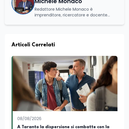
Michele Monaco
Redattore Michele Monaco è
imprenditore, ricercatore e docente
universitario con oltre vent'anni di
esperienza nell'innovazione digitale, nella
formazione e nella consulenza
strategica. Laureato in Scienze Politiche
e Internazionali, è CEO di Adventus
Articoli Correlati
Consulting Jdoo (Umag, Croazia dove
risiede stabilmente) e Presidente
Nazionale di ENBAS, ente bilaterale attivo
nella formazione professionale e nelle
politiche attive per il lavoro. In qualità di
Coordinatore Nazionale dei Progetti di
Ricerca presso ERSAF, guida iniziative che
coniugano intelligenza artificiale e
formazione, tra cui FindYourGoal.it,
piattaforma di orientamento scuola-
lavoro basata sul modello LifeComp,
Avatar4University.Org, sistema AI per la
08/08/2026
creazione di corsi universitari con avatar
docente, KeepYouCare.it, piattaforma di
A Taranto la dispersione si combatte con la