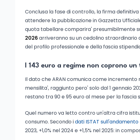
Conclusa la fase di controllo, la firma definitiv
attendere la pubblicazione in Gazzetta Ufficial
quota tabellare comparira' presumibilmente sul 
2026
arriveranno su un cedolino straordinario 
del profilo professionale e della fascia stipendia
I 143 euro a regime non coprono un t
Il dato che ARAN comunica come incremento medi
mensilita', raggiunto pero' solo dal 1 gennaio 2
restano tra 90 e 95 euro al mese per la fascia 
Quel numero va letto contro un'altra cifra istitu
consumo. Secondo i
dati ISTAT sull'andamento d
2023, +1,0% nel 2024 e +1,5% nel 2025: in compos