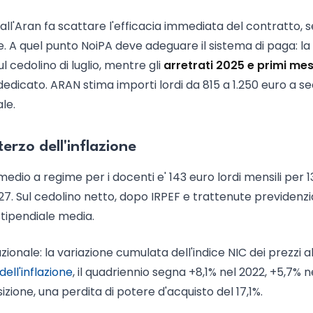
a all'Aran fa scattare l'efficacia immediata del contratto, 
e. A quel punto NoiPA deve adeguare il sistema di paga: l
cedolino di luglio, mentre gli
arretrati 2025 e primi mes
dedicato. ARAN stima importi lordi da 815 a 1.250 euro a 
le.
erzo dell'inflazione
o a regime per i docenti e' 143 euro lordi mensili per 1
027. Sul cedolino netto, dopo IRPEF e trattenute previdenzia
stipendiale media.
zionale: la variazione cumulata dell'indice NIC dei prezzi a
ell'inflazione
, il quadriennio segna +8,1% nel 2022, +5,7% n
izione, una perdita di potere d'acquisto del 17,1%.