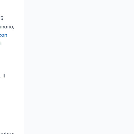
25
inario,
 con
i
 Il