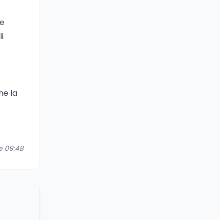
le
i
he la
re 09:48