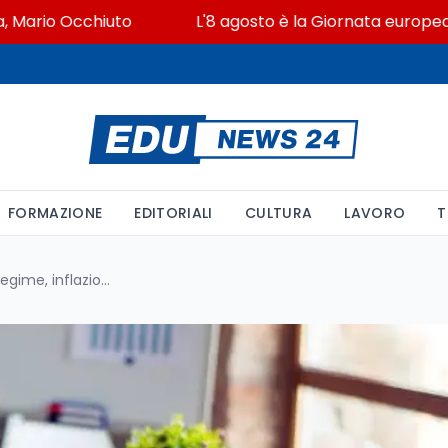
io Occhiuto
L'8 agosto è la Giornata europea in memo
FORMAZIONE
EDITORIALI
CULTURA
LAVORO
T
Contratto scuola: 143 euro a regime, inflazione gia' al 17,1%