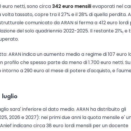
 euro netti, sono circa
342 euro mensili
evaporati nel car
volta tassato, copre tra il 27% e il 28% di quella perdita.
strutturale comunicato da ARAN si ferma a 412 euro lordi p
flazione del solo quadriennio 2022-2025. Il restante 21%, e tu
uperato.
retto: ARAN indica un aumento medio a regime di 107 euro l
un profilo che spesso parte da meno di 1.700 euro netti. Su
so intorno a 290 euro al mese di potere d'acquisto, e l'aum
luglio
glio sara' inferiore al dato medio. ARAN ha distribuito gli
25, 2026 e 2027): nei primi due anni la quota mensile e' u
 Anief indicano circa 38 euro lordi mensili per un docente