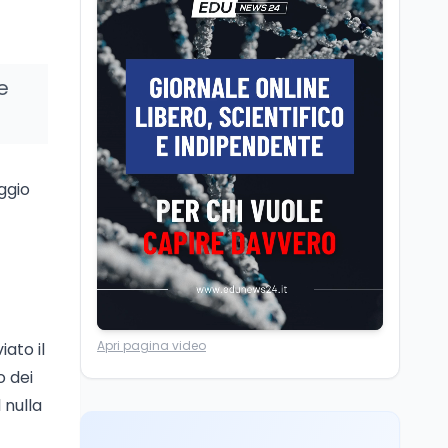
Università statali, il
Marcinelle nel 1956
Fondo ordinario 2026
sale a 9,415 miliardi, c'è
la firma della ministra
e
Bernini sul decreto
Tecnologia
8 ago
Il cloaking selettivo di
Time: ads invisibili solo
per i chatbot AI
ggio
Mondo
8 ago
A Nonthaburi il killer
14enne era bullizzato: la
CZ-75 era del nonno
Lavoro
8 ago
Apri pagina video
iato il
Riforma del calcio, si
insedia il comitato
o dei
ristretto al Senato. La
 nulla
soddisfazione del
senatore di Forza Italia,
Mondo
8 ago