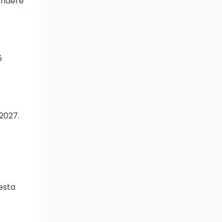
tendere
5
 2027.
resta