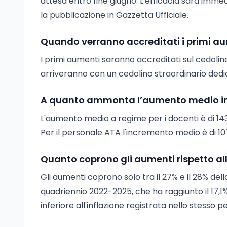
attesa entro fine giugno. L'efficacia sarà immed
la pubblicazione in Gazzetta Ufficiale.
Quando verranno accreditati i primi aume
I primi aumenti saranno accreditati sul cedolino
arriveranno con un cedolino straordinario dedi
A quanto ammonta l’aumento medio in 
L'aumento medio a regime per i docenti è di 143 
Per il personale ATA l'incremento medio è di 107
Quanto coprono gli aumenti rispetto all’
Gli aumenti coprono solo tra il 27% e il 28% dell
quadriennio 2022-2025, che ha raggiunto il 17,1%
inferiore all'inflazione registrata nello stesso p