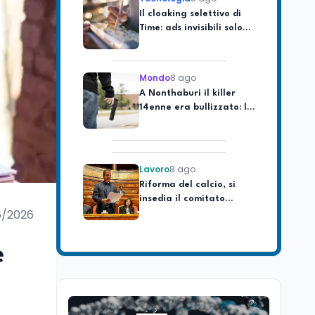
Time: ads invisibili solo
per i chatbot AI
Mondo
8 ago
A Nonthaburi il killer
14enne era bullizzato: la
CZ-75 era del nonno
Lavoro
8 ago
Riforma del calcio, si
insedia il comitato
ristretto al Senato. La
soddisfazione del
6/2026
senatore di Forza Italia,
Mondo
8 ago
Mario Occhiuto
L'8 agosto è la Giornata
e
europea in memoria
delle vittime del lavoro.
Istituita dal Parlamento
di Strasburgo in ricordo
Università
8 ago
dei minatori morti a