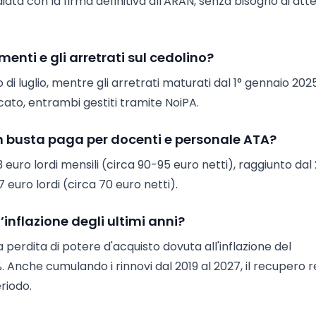
iata con la firma definitiva all'ARAN, senza bisogno di at
nti e gli arretrati sul cedolino?
 di luglio, mentre gli arretrati maturati dal 1° gennaio 202
cato, entrambi gestiti tramite NoiPA.
busta paga per docenti e personale ATA?
euro lordi mensili (circa 90-95 euro netti), raggiunto dal
 euro lordi (circa 70 euro netti).
inflazione degli ultimi anni?
a perdita di potere d'acquisto dovuta all'inflazione del
. Anche cumulando i rinnovi dal 2019 al 2027, il recupero 
eriodo.