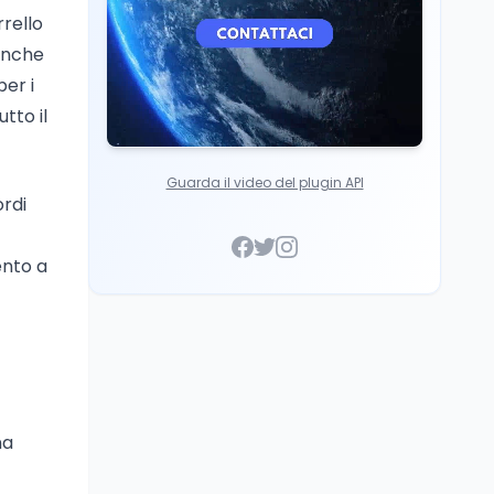
rello
 Anche
er i
tto il
Guarda il video del plugin API
ordi
ento a
na