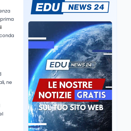
Mario Occhiuto
L'8 agosto è la Giornata
senza
europea in memoria
delle vittime del lavoro.
a prima
Istituita dal Parlamento
i
di Strasburgo in ricordo
Università
8 ago
seconda
dei minatori morti a
Università statali, il
Marcinelle nel 1956
Fondo ordinario 2026
sale a 9,415 miliardi, c'è
la firma della ministra
Bernini sul decreto
Tecnologia
8 ago
Il cloaking selettivo di
3
Time: ads invisibili solo
li, ne
per i chatbot AI
Mondo
8 ago
A Nonthaburi il killer
l
14enne era bullizzato: la
el
CZ-75 era del nonno