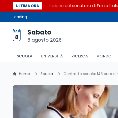
l Senato. La soddisfazione del senatore di Forza Italia, Mar
ULTIMA ORA
Loading...
Sabato
SAB
8
8 agosto 2026
SCUOLA
UNIVERSITÀ
RICERCA
MONDO
Home
Scuola