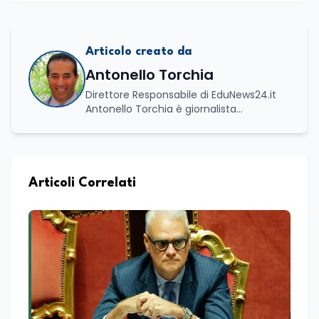
Articolo creato da
Antonello Torchia
Direttore Responsabile di EduNews24.it
Antonello Torchia è giornalista
professionista, politologo e geografo,
con un percorso formativo e
professionale di ampio respiro che
integra competenze in ambito
economico, geopolitico, comunicativo e
Articoli Correlati
territoriale. Vanta una solida formazione
accademica multidisciplinare: ha
conseguito la Laurea in Economia e
Commercio (quadriennale, Vecchio
Ordinamento), la Laurea Magistrale in
Relazioni Internazionali (LM-52) con la
votazione di 110/110 e lode, e la Laurea
Magistrale in Scienze Geografiche (LM-
80). Un trittico di competenze che gli