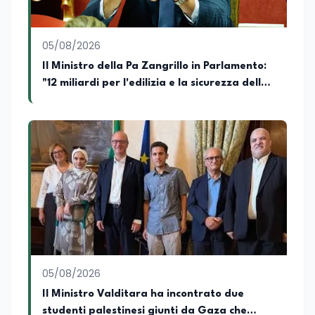
consente di leggere i fenomeni
contemporanei con una prospettiva che
abbraccia le dinamiche economiche, le
05/08/2026
relazioni tra Stati e le dimensioni spaziali
e territoriali della società. Nel corso della
Il Ministro della Pa Zangrillo in Parlamento:
sua carriera ha maturato una
"12 miliardi per l'edilizia e la sicurezza delle
significativa esperienza nella
scuole con risorse Pnrr"
comunicazione istituzionale e politica,
collaborando con emittenti televisive e
testate della carta stampata. Questa
esperienza sul campo gli ha conferito
una padronanza trasversale dei linguaggi
mediatici, dalla televisione al digitale.
Attualmente ricopre il ruolo di Direttore
Responsabile di EduNews24.it, testata
giornalistica online dedicata al mondo
dell'istruzione, della formazione e delle
politiche educative italiane ed europee,
dove cura la linea editoriale e
supervisiona la produzione di contenuti
05/08/2026
rivolti a docenti, studenti, istituzioni e
Il Ministro Valditara ha incontrato due
operatori del settore educativo. È inoltre
studenti palestinesi giunti da Gaza che
docente di Comunicazione presso la