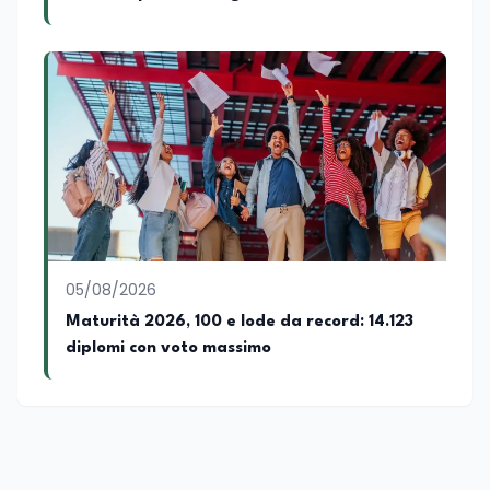
SSML Città di Lamezia Terme, istituto
hanno superato la Maturità in Italia
universitario specializzato nella
mediazione linguistica, dove mette a
disposizione delle nuove generazioni di
professionisti della comunicazione il
proprio bagaglio di competenze
giornalistiche, analitiche e accademiche.
05/08/2026
Maturità 2026, 100 e lode da record: 14.123
diplomi con voto massimo