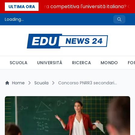
Quanto è ancora competitiva l'università italiana? Cos
ULTIMA ORA
Loading...
SCUOLA
UNIVERSITÀ
RICERCA
MONDO
FO
Home
Scuola
Concorso PNRR3 secondaria: graduatorie al via, A026 matematica scoperta