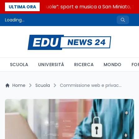
“Noi siamo le Scuole”: sport e musica a San Miniato, STE
ULTIMA ORA
Loading...
SCUOLA
UNIVERSITÀ
RICERCA
MONDO
FO
Home
Scuola
Commissione web e privacy: cosa dice davvero l'art. 24 c. 9 dell'ordinanza