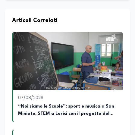
maturata nel settore della formazione.
Da anni lavora con competenza
nell’ambito della formazione
professionale, distinguendosi per una
Articoli Correlati
conoscenza approfondita delle politiche
attive del lavoro e delle dinamiche che
legano istruzione, occupazione e
sviluppo delle competenze. Alla
preparazione economica e professionale
affianca una grande passione per la
lettura e per il giornalismo, che ne
arricchiscono il profilo umano e
culturale. Spazia con disinvoltura tra
diverse tematiche, offrendo sempre il
proprio punto di vista con equilibrio,
sensibilità e spirito critico.
07/08/2026
“Noi siamo le Scuole”: sport e musica a San
Miniato, STEM a Lerici con il progetto del
Mim