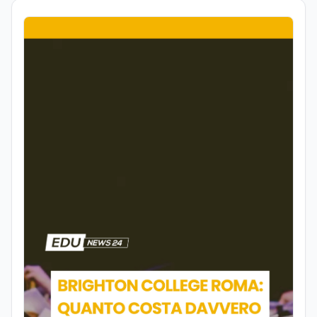
Interculturale. È autrice, copywriter ed
editor. La formazione umanistica ha
contribuito a sviluppare il suo interesse
per la scrittura, l’analisi dei testi e la
divulgazione, competenze che oggi
applica nel lavoro giornalistico e nella
produzione di contenuti. Il suo percorso
di studi si è concentrato sulle dinamiche
culturali, sui processi migratori e sul
dialogo tra società e religioni, con
particolare attenzione alla
comunicazione e alla mediazione. Da
circa dieci anni lavora nel campo della
scrittura professionale e dell’editoria
digitale. Scrive su giornali e testate
online occupandosi di informazione e
approfondimento. Ha collaborato anche
con realtà radiofoniche come speaker,
occupandosi inoltre della produzione di
contenuti per la programmazione. Nel
tempo ha realizzato articoli e contenuti
divulgativi destinati al web, collaborando