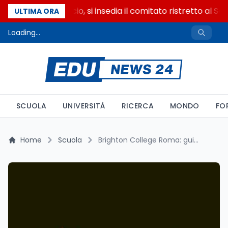
Riforma del calcio, si insedia il comitato ristretto al Se
ULTIMA ORA
Loading...
SCUOLA
UNIVERSITÀ
RICERCA
MONDO
FO
Home
Scuola
Brighton College Roma: guida completa su rette, sede e iscrizioni