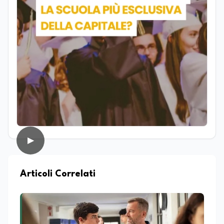
con progetti editoriali e diverse realtà.
Parallelamente si occupa di editing e
revisione testi, affiancando redazioni e
autori nella costruzione di contenuti
solidi dal punto di vista editoriale. È
autrice di un libro e appassionata di
editoria, storia e divulgazione. Su
EduNews24.it scrive articoli dedicati ad
istruzione, formazione, cultura e
cambiamenti sociali, con l’obiettivo di
offrire strumenti utili per comprendere la
realtà contemporanea.
▶
Articoli Correlati