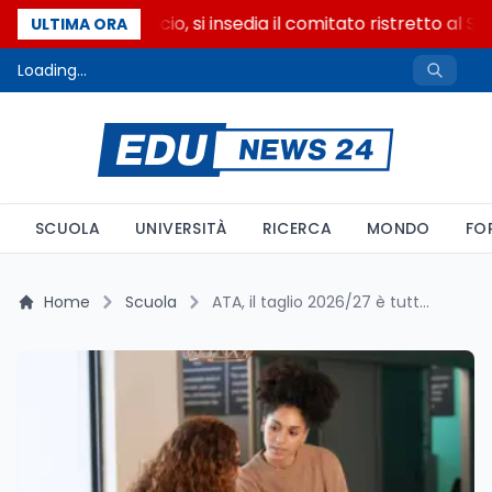
Riforma del calcio, si insedia il comitato ristretto al S
ULTIMA ORA
Loading...
SCUOLA
UNIVERSITÀ
RICERCA
MONDO
FO
Home
Scuola
ATA, il taglio 2026/27 è tutto sui collaboratori delle superiori