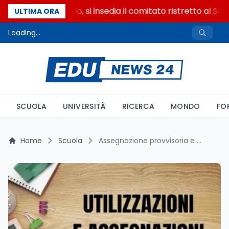
Riforma del calcio, si insedia il comitato ristretto al Sen
ULTIMA ORA
Loading...
SCUOLA
UNIVERSITÀ
RICERCA
MONDO
FO
Home
Scuola
Assegnazione provvisoria e utilizzazione 2025: cosa succede ora