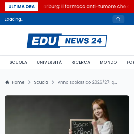
Un secolo di Warburg: il farmaco anti-tumore che acce
ULTIMA ORA
Loading...
SCUOLA
UNIVERSITÀ
RICERCA
MONDO
FO
Home
Scuola
Anno scolastico 2026/27: quando inizia la scuola nella tua regione