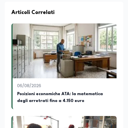
professionale di ampio respiro che
integra competenze in ambito
economico, geopolitico, comunicativo e
Articoli Correlati
territoriale. Vanta una solida formazione
accademica multidisciplinare: ha
conseguito la Laurea in Economia e
Commercio (quadriennale, Vecchio
Ordinamento), la Laurea Magistrale in
Relazioni Internazionali (LM-52) con la
votazione di 110/110 e lode, e la Laurea
Magistrale in Scienze Geografiche (LM-
80). Un trittico di competenze che gli
consente di leggere i fenomeni
contemporanei con una prospettiva che
abbraccia le dinamiche economiche, le
06/08/2026
relazioni tra Stati e le dimensioni spaziali
e territoriali della società. Nel corso della
Posizioni economiche ATA: la matematica
sua carriera ha maturato una
degli arretrati fino a 4.150 euro
significativa esperienza nella
comunicazione istituzionale e politica,
collaborando con emittenti televisive e
testate della carta stampata. Questa
esperienza sul campo gli ha conferito