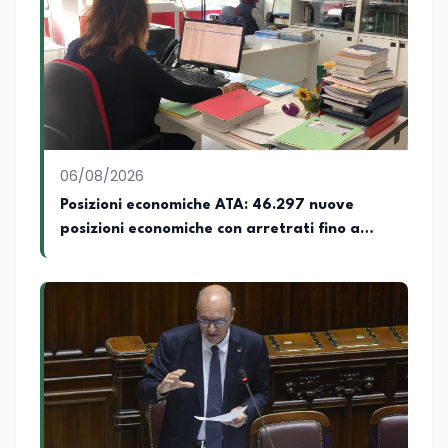
una padronanza trasversale dei linguaggi
mediatici, dalla televisione al digitale.
Attualmente ricopre il ruolo di Direttore
Responsabile di EduNews24.it, testata
giornalistica online dedicata al mondo
dell'istruzione, della formazione e delle
politiche educative italiane ed europee,
dove cura la linea editoriale e
supervisiona la produzione di contenuti
06/08/2026
rivolti a docenti, studenti, istituzioni e
Posizioni economiche ATA: 46.297 nuove
operatori del settore educativo. È inoltre
posizioni economiche con arretrati fino a
docente di Comunicazione presso la
SSML Città di Lamezia Terme, istituto
4.150 euro
universitario specializzato nella
mediazione linguistica, dove mette a
disposizione delle nuove generazioni di
professionisti della comunicazione il
proprio bagaglio di competenze
giornalistiche, analitiche e accademiche.