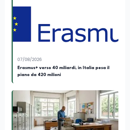
Rosso al Nero. Ho partecipato al volume
collettivo edito dalla Fondazione
Tatarella e da Giubilei Regnani editore sui
trent’anni dalla fondazione di Alleanza
nazionale. Per tre legislature sono stato
collaboratore parlamentare
occupandomi di legge di bilancio e di
politiche agroalimentari con particolare
riferimento all’export del Made in Italy e
al contrasto dell’Italian sounding,
collaborando con le Camera di
07/08/2026
commercio italiane all’estero.
Erasmus+ verso 40 miliardi, in Italia pesa il
Appassionato di storia, di sociologia e di
piano da 420 milioni
costume, spesso racconto all’interno
delle collaborazioni giornalistiche i
cambiamenti della società italiana e
internazionale attraverso gli usi, le
abitudini e i protagonisti che hanno
accompagnato negli anni lo sviluppo e la
crescita sociale e culturale. Pugliese di
nascita, vivo a Roma o in un ipotetico
altrove.