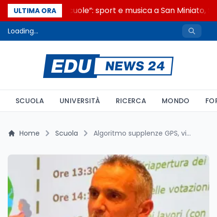
“Noi siamo le Scuole”: sport e musica a San Miniato, ST
ULTIMA ORA
Loading...
SCUOLA
UNIVERSITÀ
RICERCA
MONDO
FO
Home
Scuola
Algoritmo supplenze GPS, vince il docente, il tribunale di Rimini annulla l'esclusione