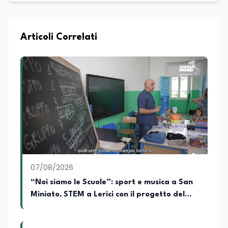
all’Università La Sapienza di Roma,
collaboro a contratto con L’Edicola e Il
Mattino di Puglia e Basilicata dove mi
occupo di politica e di economia. Per
Articoli Correlati
Edunews24 curo l’informazione politica
relativa ai temi dell’Istruzione. In
particolare, scrivendo delle attività
istituzionali con un focus sia sulle
iniziative e sui programmi dei Ministeri
dell’Istruzione e del Merito, dell’Università
e della Ricerca e della Cultura che su
quelle delle commissioni parlamentari
della Camera dei deputati e del Senato
della Repubblica. Inoltre, sono
amministratore unico di Italialab srl con
cui curo uffici stampa pubblici e privati e
07/08/2026
sviluppo programmi di valorizzazione
culturale e di promozione territoriale. In
“Noi siamo le Scuole”: sport e musica a San
passato ho collaborato con testate
Miniato, STEM a Lerici con il progetto del
nazionali e regionali, in particolare
Mim
pugliesi, e ho scritto i volumi Il sindaco di
Tutti, edito da Il Castello editore e Dal