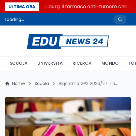
Un secolo di Warburg: il farmaco anti-tumore che accen
ULTIMA ORA
Loading...
SCUOLA
UNIVERSITÀ
RICERCA
MONDO
FO
Home
Scuola
Algoritmo GPS 2026/27: il ripescaggio e cosa rischiate rinunciando