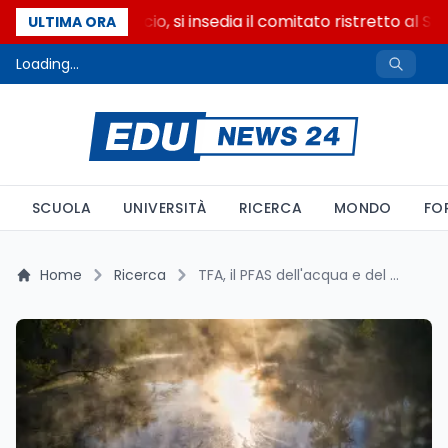
Riforma del calcio, si insedia il comitato ristretto al Se
ULTIMA ORA
Loading...
SCUOLA
UNIVERSITÀ
RICERCA
MONDO
FO
Home
Ricerca
TFA, il PFAS dell'acqua e del cibo è stato classificato come tossico per la riproduzione