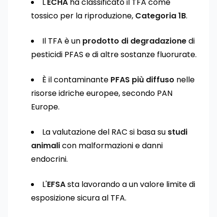
L'
ECHA
ha classificato il TFA come
tossico per la riproduzione,
Categoria 1B
.
Il TFA è un
prodotto di degradazione
di
pesticidi PFAS e di altre sostanze fluorurate.
È il contaminante
PFAS più diffuso
nelle
risorse idriche europee, secondo PAN
Europe.
La valutazione del RAC si basa su
studi
animali
con malformazioni e danni
endocrini.
L'
EFSA
sta lavorando a un valore limite di
esposizione sicura al TFA.