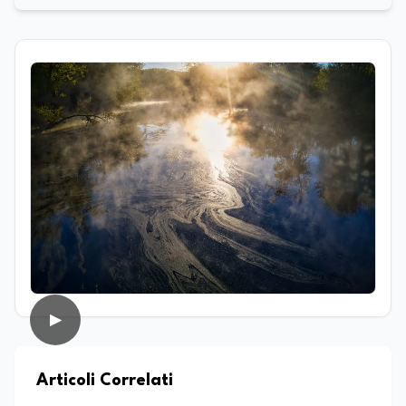
Laureata in Scienze Naturali e in
Genetica e Biologia Molecolare, nel corso
del suo percorso accademico e
professionale ha approfondito lo studio
dei processi biologici e degli equilibri che
regolano i sistemi naturali, sia a livello
macroscopico sia molecolare. Ha svolto
attività di ricerca presso il CNR–IBPM
(Istituto di Biologia e Patologia
Molecolari) della Sapienza Università di
Roma, occupandosi in particolare di
biologia vegetale. Nel corso della sua
esperienza professionale ha inoltre
avuto modo di confrontarsi con diverse
realtà lavorative che, pur non sempre
direttamente collegate al suo ambito di
studi, hanno contribuito ad ampliare il
▶
suo sguardo interdisciplinare e la sua
capacità di analizzare fenomeni
complessi da prospettive differenti.
Parallelamente all’interesse per la
Articoli Correlati
ricerca, coltiva da sempre una forte