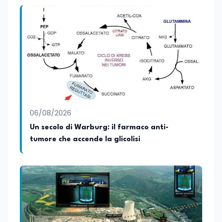
vocazione per la divulgazione scientifica,
con particolare attenzione alla
trasmissione del sapere alle nuove
generazioni e alla promozione di una
cultura scientifica consapevole e
accessibile. Su edunews24.it si occupa di
scuola e università, con un focus sui
temi della tecnologia, della ricerca e
dell’innovazione scientifica,
promuovendo una divulgazione chiara,
accessibile e basata su fonti scientifiche
06/08/2026
affidabili. Tra le sue principali passioni
figurano lo sport e la musica, che
Un secolo di Warburg: il farmaco anti-
rappresentano per lei importanti
tumore che accende la glicolisi
strumenti di equilibrio, disciplina ed
energia.