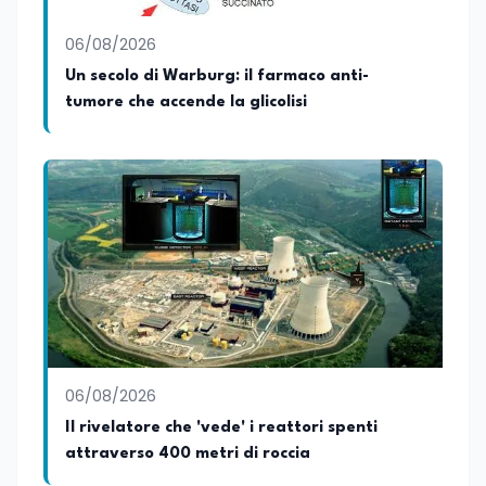
promuovendo una divulgazione chiara,
accessibile e basata su fonti scientifiche
06/08/2026
affidabili. Tra le sue principali passioni
figurano lo sport e la musica, che
Un secolo di Warburg: il farmaco anti-
rappresentano per lei importanti
tumore che accende la glicolisi
strumenti di equilibrio, disciplina ed
energia.
06/08/2026
Il rivelatore che 'vede' i reattori spenti
attraverso 400 metri di roccia