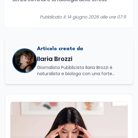
Pubblicato il: 14 giugno 2026 alle ore 07:11
Articolo creato da
Ilaria Brozzi
Giornalista Pubblicista Ilaria Brozzi è
naturalista e biologa con una forte
passione per la divulgazione scientifica.
Laureata in Scienze Naturali e in
Genetica e Biologia Molecolare, nel corso
del suo percorso accademico e
professionale ha approfondito lo studio
dei processi biologici e degli equilibri che
regolano i sistemi naturali, sia a livello
macroscopico sia molecolare. Ha svolto
attività di ricerca presso il CNR–IBPM
(Istituto di Biologia e Patologia