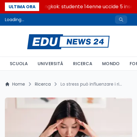
Sparatoria a Bangkok: studente 14enne uccide 5 insegna
ULTIMA ORA
Loading...
SCUOLA
UNIVERSITÀ
RICERCA
MONDO
FO
Home
Ricerca
Lo stress può influenzare i ricordi? Cosa dice la ricerca