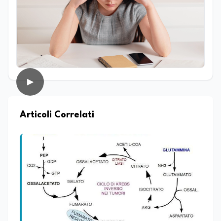
Molecolari) della Sapienza Università di
Roma, occupandosi in particolare di
biologia vegetale. Nel corso della sua
esperienza professionale ha inoltre
avuto modo di confrontarsi con diverse
realtà lavorative che, pur non sempre
direttamente collegate al suo ambito di
studi, hanno contribuito ad ampliare il
▶
suo sguardo interdisciplinare e la sua
capacità di analizzare fenomeni
complessi da prospettive differenti.
Parallelamente all’interesse per la
Articoli Correlati
ricerca, coltiva da sempre una forte
vocazione per la divulgazione scientifica,
con particolare attenzione alla
trasmissione del sapere alle nuove
generazioni e alla promozione di una
cultura scientifica consapevole e
accessibile. Su edunews24.it si occupa di
scuola e università, con un focus sui
temi della tecnologia, della ricerca e
dell’innovazione scientifica,