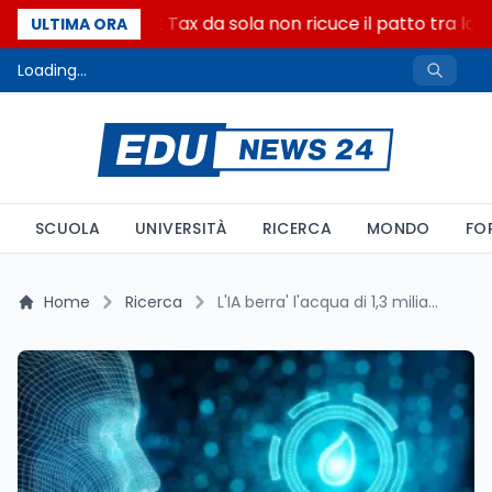
Perche la Start Tax da sola non ricuce il patto tra lavo
ULTIMA ORA
Loading...
SCUOLA
UNIVERSITÀ
RICERCA
MONDO
FO
Home
Ricerca
L'IA berra' l'acqua di 1,3 miliardi di persone: e Milano corre verso 1 GW