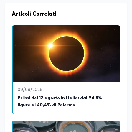
formazione e nella consulenza
strategica. Laureato in Scienze Politiche
e Internazionali, è CEO di Adventus
Articoli Correlati
Consulting Jdoo (Umag, Croazia dove
risiede stabilmente) e Presidente
Nazionale di ENBAS, ente bilaterale attivo
nella formazione professionale e nelle
politiche attive per il lavoro. In qualità di
Coordinatore Nazionale dei Progetti di
Ricerca presso ERSAF, guida iniziative che
coniugano intelligenza artificiale e
formazione, tra cui FindYourGoal.it,
piattaforma di orientamento scuola-
lavoro basata sul modello LifeComp,
Avatar4University.Org, sistema AI per la
09/08/2026
creazione di corsi universitari con avatar
docente, KeepYouCare.it, piattaforma di
Eclissi del 12 agosto in Italia: dal 94,8%
telemedicina, telesoccorso e
ligure al 40,4% di Palermo
telerefertazione. È inoltre Delegato della
Regione Calabria presso il Ministero degli
Esteri per la Cooperazione Internazionale
ed è membro del tavolo delle regioni,
dove coordina un progetto per la