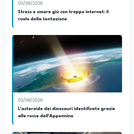
03/08/2026
figurano lo sport e la musica, che
rappresentano per lei importanti
Stress e umore giù con troppo internet: il
strumenti di equilibrio, disciplina ed
ruolo della tentazione
energia.
03/08/2026
L'asteroide dei dinosauri identificato grazie
alle rocce dell'Appennino