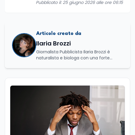
Pubblicato il: 25 giugno 2026 alle ore 06:15
Articolo creato da
Ilaria Brozzi
Giornalista Pubblicista Ilaria Brozzi è
naturalista e biologa con una forte
passione per la divulgazione scientifica.
Laureata in Scienze Naturali e in
Genetica e Biologia Molecolare, nel corso
del suo percorso accademico e
professionale ha approfondito lo studio
dei processi biologici e degli equilibri che
regolano i sistemi naturali, sia a livello
macroscopico sia molecolare. Ha svolto
attività di ricerca presso il CNR–IBPM
(Istituto di Biologia e Patologia
Molecolari) della Sapienza Università di
Roma, occupandosi in particolare di