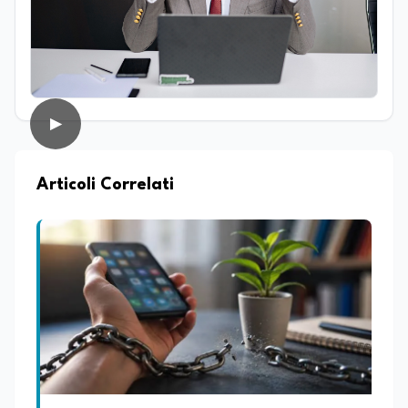
biologia vegetale. Nel corso della sua
esperienza professionale ha inoltre
avuto modo di confrontarsi con diverse
realtà lavorative che, pur non sempre
direttamente collegate al suo ambito di
studi, hanno contribuito ad ampliare il
suo sguardo interdisciplinare e la sua
▶
capacità di analizzare fenomeni
complessi da prospettive differenti.
Parallelamente all’interesse per la
Articoli Correlati
ricerca, coltiva da sempre una forte
vocazione per la divulgazione scientifica,
con particolare attenzione alla
trasmissione del sapere alle nuove
generazioni e alla promozione di una
cultura scientifica consapevole e
accessibile. Su edunews24.it si occupa di
scuola e università, con un focus sui
temi della tecnologia, della ricerca e
dell’innovazione scientifica,
promuovendo una divulgazione chiara,
accessibile e basata su fonti scientifiche
affidabili. Tra le sue principali passioni