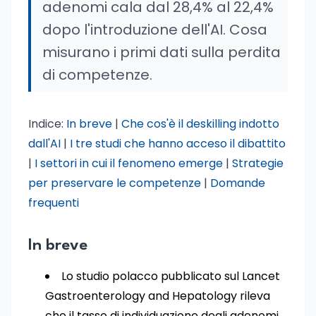
adenomi cala dal 28,4% al 22,4%
dopo l'introduzione dell'AI. Cosa
misurano i primi dati sulla perdita
di competenze.
Indice:
In breve
|
Che cos'è il deskilling indotto
dall'AI
|
I tre studi che hanno acceso il dibattito
|
I settori in cui il fenomeno emerge
|
Strategie
per preservare le competenze
|
Domande
frequenti
In breve
Lo studio polacco pubblicato sul Lancet
Gastroenterology and Hepatology rileva
che il tasso di individuazione degli adenomi