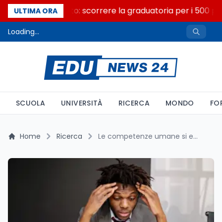
Consiglio di Stato: scorrere la graduatoria per i 500 pos
ULTIMA ORA
Loading...
SCUOLA
UNIVERSITÀ
RICERCA
MONDO
FO
Home
Ricerca
Le competenze umane si erodono con l'AI: cosa dicono i primi studi