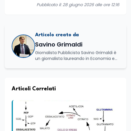
Pubblicato il: 28 giugno 2026 alle ore 12:16
Articolo creato da
Savino Grimaldi
Giornalista Pubblicista Savino Grimaldi è
un giornalista laureando in Economia e
Commercio, con una solida esperienza
maturata nel settore della formazione.
Da anni lavora con competenza
nell’ambito della formazione
professionale, distinguendosi per una
Articoli Correlati
conoscenza approfondita delle politiche
attive del lavoro e delle dinamiche che
legano istruzione, occupazione e
sviluppo delle competenze. Alla
preparazione economica e professionale
affianca una grande passione per la
lettura e per il giornalismo, che ne