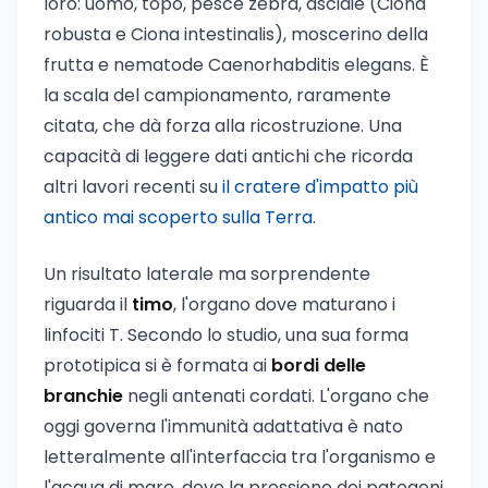
loro: uomo, topo, pesce zebra, ascidie (Ciona
robusta e Ciona intestinalis), moscerino della
frutta e nematode Caenorhabditis elegans. È
la scala del campionamento, raramente
citata, che dà forza alla ricostruzione. Una
capacità di leggere dati antichi che ricorda
altri lavori recenti su
il cratere d'impatto più
antico mai scoperto sulla Terra
.
Un risultato laterale ma sorprendente
riguarda il
timo
, l'organo dove maturano i
linfociti T. Secondo lo studio, una sua forma
prototipica si è formata ai
bordi delle
branchie
negli antenati cordati. L'organo che
oggi governa l'immunità adattativa è nato
letteralmente all'interfaccia tra l'organismo e
l'acqua di mare, dove la pressione dei patogeni