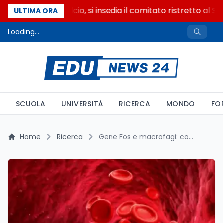
Riforma del calcio, si insedia il comitato ristretto al S
ULTIMA ORA
Loading...
SCUOLA
UNIVERSITÀ
RICERCA
MONDO
FO
Home
Ricerca
Gene Fos e macrofagi: come si è evoluto il sangue in 700 milioni di anni