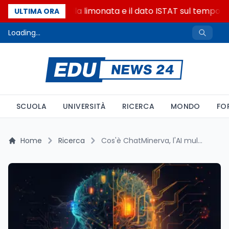
La denuncia della limonata e il dato ISTAT sul tempo onl
ULTIMA ORA
Loading...
SCUOLA
UNIVERSITÀ
RICERCA
MONDO
FO
Home
Ricerca
Cos'è ChatMinerva, l'AI multimodale di Sapienza con accesso al web