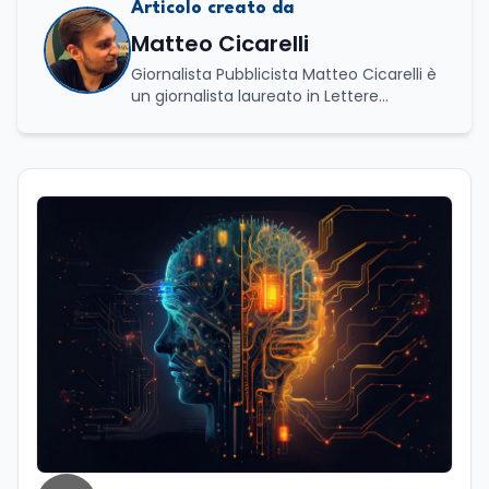
Articolo creato da
Matteo Cicarelli
Giornalista Pubblicista Matteo Cicarelli è
un giornalista laureato in Lettere
Moderne e specializzato in Editoria e
Scrittura. Durante il suo percorso
accademico ha approfondito lo studio
della linguistica, della letteratura e della
comunicazione, sviluppando un forte
interesse per il mondo del giornalismo.
Infatti, ha dedicato le sue tesi a due
ambiti distinti ma complementari: da un
lato l’analisi della lingua e della cultura
indoeuropea, dall’altro lo studio della
narrazione giornalistica, con un
particolare approfondimento sul
giornalismo enogastronomico. Da
sempre affascinato dal mondo della
comunicazione e del racconto, nel corso
della sua carriera ha lavorato anche
come addetto stampa e ha collaborato