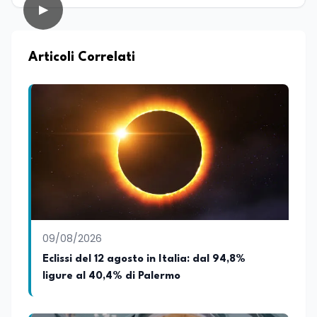
con diverse testate online che si
▶
occupano di cultura, cronaca, società,
sport ed enogastronomia. Su
EduNews24.it scrive articoli e realizza
contenuti video dedicati ai temi della
Articoli Correlati
scuola, della formazione, della cultura e
dei cambiamenti sociali, cercando di
mantenere uno stile chiaro, divulgativo,
accessibile e attento alla veridicità. Tra
le sue passioni ci sono lo sport, la cucina,
la lettura e la stand up comedy: un
interesse che lo porta anche a
cimentarsi nella scrittura di testi comici.
09/08/2026
Eclissi del 12 agosto in Italia: dal 94,8%
ligure al 40,4% di Palermo