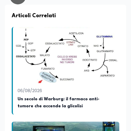
capacità di analizzare fenomeni
complessi da prospettive differenti.
Parallelamente all’interesse per la
Articoli Correlati
ricerca, coltiva da sempre una forte
vocazione per la divulgazione scientifica,
con particolare attenzione alla
trasmissione del sapere alle nuove
generazioni e alla promozione di una
cultura scientifica consapevole e
accessibile. Su edunews24.it si occupa di
scuola e università, con un focus sui
temi della tecnologia, della ricerca e
dell’innovazione scientifica,
promuovendo una divulgazione chiara,
accessibile e basata su fonti scientifiche
06/08/2026
affidabili. Tra le sue principali passioni
figurano lo sport e la musica, che
Un secolo di Warburg: il farmaco anti-
rappresentano per lei importanti
tumore che accende la glicolisi
strumenti di equilibrio, disciplina ed
energia.