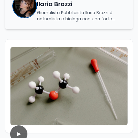
Ilaria Brozzi
Giornalista Pubblicista Ilaria Brozzi è
naturalista e biologa con una forte
passione per la divulgazione scientifica.
Laureata in Scienze Naturali e in
Genetica e Biologia Molecolare, nel corso
del suo percorso accademico e
professionale ha approfondito lo studio
dei processi biologici e degli equilibri che
regolano i sistemi naturali, sia a livello
macroscopico sia molecolare. Ha svolto
attività di ricerca presso il CNR–IBPM
(Istituto di Biologia e Patologia
Molecolari) della Sapienza Università di
Roma, occupandosi in particolare di
biologia vegetale. Nel corso della sua
esperienza professionale ha inoltre
avuto modo di confrontarsi con diverse
realtà lavorative che, pur non sempre
direttamente collegate al suo ambito di
studi, hanno contribuito ad ampliare il
▶
suo sguardo interdisciplinare e la sua