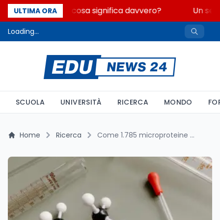
Fondo perduto: cosa significa davvero?
Un secol
ULTIMA ORA
Loading...
SCUOLA
UNIVERSITÀ
RICERCA
MONDO
FO
Home
Ricerca
Come 1.785 microproteine stanno ridisegnando il proteoma umano: lo studio su Nature