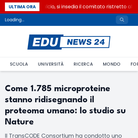
Riforma del calcio, si insedia il comitato ristretto al 
ULTIMA ORA
Loading...
SCUOLA
UNIVERSITÀ
RICERCA
MONDO
FO
Come 1.785 microproteine
stanno ridisegnando il
proteoma umano: lo studio su
Nature
Il TransCODE Consortium ha condotto uno