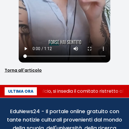
Torna all'articolo
Riforma del calcio, si insedia il comitato ristretto al 
ULTIMA ORA
EduNews24 - Il portale online gratuito con
tante notizie culturali provenienti dal mondo
della scuola, dell'università, della ricerca