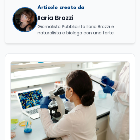
Articolo creato da
Ilaria Brozzi
Giornalista Pubblicista Ilaria Brozzi è
naturalista e biologa con una forte
passione per la divulgazione scientifica.
Laureata in Scienze Naturali e in
Genetica e Biologia Molecolare, nel corso
del suo percorso accademico e
professionale ha approfondito lo studio
dei processi biologici e degli equilibri che
regolano i sistemi naturali, sia a livello
macroscopico sia molecolare. Ha svolto
attività di ricerca presso il CNR–IBPM
(Istituto di Biologia e Patologia
Molecolari) della Sapienza Università di
Roma, occupandosi in particolare di
biologia vegetale. Nel corso della sua
esperienza professionale ha inoltre
avuto modo di confrontarsi con diverse
realtà lavorative che, pur non sempre
direttamente collegate al suo ambito di