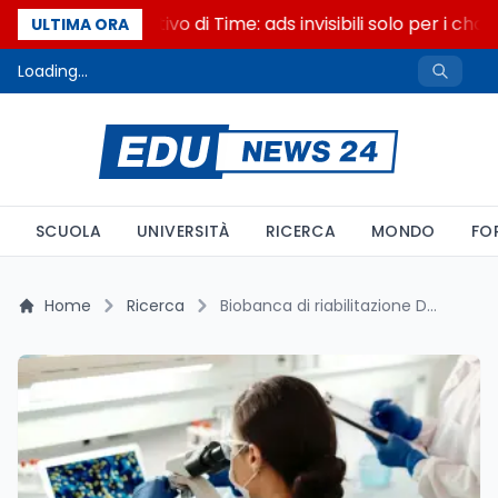
Il cloaking selettivo di Time: ads invisibili solo per i chatb
ULTIMA ORA
Loading...
SCUOLA
UNIVERSITÀ
RICERCA
MONDO
FO
Home
Ricerca
Biobanca di riabilitazione Don Gnocchi: un enorme passo in avanti per la medicina personalizzata