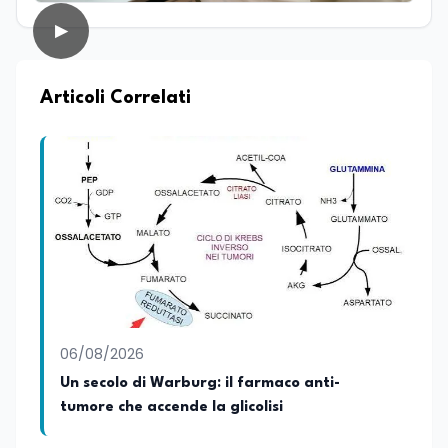
studi, hanno contribuito ad ampliare il
▶
suo sguardo interdisciplinare e la sua
capacità di analizzare fenomeni
complessi da prospettive differenti.
Parallelamente all’interesse per la
Articoli Correlati
ricerca, coltiva da sempre una forte
vocazione per la divulgazione scientifica,
con particolare attenzione alla
trasmissione del sapere alle nuove
generazioni e alla promozione di una
cultura scientifica consapevole e
accessibile. Su edunews24.it si occupa di
scuola e università, con un focus sui
temi della tecnologia, della ricerca e
dell’innovazione scientifica,
promuovendo una divulgazione chiara,
accessibile e basata su fonti scientifiche
06/08/2026
affidabili. Tra le sue principali passioni
figurano lo sport e la musica, che
Un secolo di Warburg: il farmaco anti-
rappresentano per lei importanti
tumore che accende la glicolisi
strumenti di equilibrio, disciplina ed
energia.