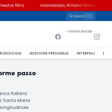
stre filtro
Volontariato, firmata l’intesa triennale
Cerca
K
Ctrl
I nostri Social
ECNOLOGIA
SELEZIONE PERSONALE
INTERPELLI
BAND
norme passo
nca italiana
CS Santa Maria
longitudinale