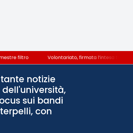
stre filtro
Volontariato, firmata l’intesa triennale
tante notizie
dell'università,
Focus sui bandi
terpelli, con