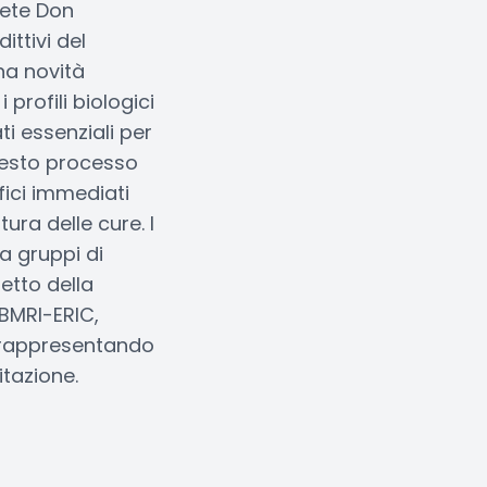
 rete Don
ittivi del
na novità
profili biologici
ti essenziali per
uesto processo
fici immediati
ura delle cure. I
a gruppi di
petto della
BBMRI-ERIC,
 e rappresentando
itazione.