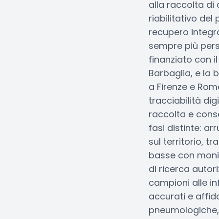
alla raccolta di
riabilitativo de
recupero integran
sempre più perso
finanziato con i
Barbaglia, e la
a Firenze e Rom
tracciabilità di
raccolta e cons
fasi distinte: 
sul territorio, 
basse con monito
di ricerca auto
campioni alle in
accurati e affid
pneumologiche, c