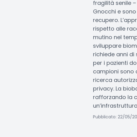
fragilità senile 
Gnocchi e sono f
recupero. L’app
rispetto alle ra
mutino nel tempo
sviluppare biom
richiede anni di
per i pazienti d
campioni sono co
ricerca autorizz
privacy. La biob
rafforzando la c
un’infrastruttur
Pubblicato: 22/05/2