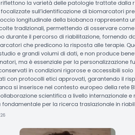
– riflettono la varietà delle patologie trattate dalla
ocalizzate sull’identificazione di biomarcatori pred
roccio longitudinale della biobanca rappresenta u
ccolte tradizionali, permettendo di osservare come i 
 durante il percorso di riabilitazione, fornendo da
arcatori che predicono la risposta alle terapie. Q
 studio e grandi volumi di dati, e non produce bene
onatori, ma è essenziale per la personalizzazione fut
nservati in condizioni rigorose e accessibili solo 
ati con protocolli etici approvati, garantendo il ris
anca si inserisce nel contesto europeo della rete 
ollaborazione scientifica a livello internazionale
a fondamentale per la ricerca traslazionale in riabil
026