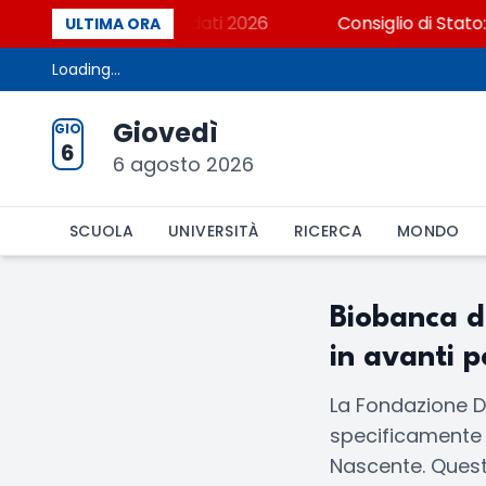
liana? Cosa dicono i dati 2026
Consiglio di Stato: s
ULTIMA ORA
Loading...
Giovedì
GIO
6
6 agosto 2026
SCUOLA
UNIVERSITÀ
RICERCA
MONDO
Biobanca d
in avanti p
La Fondazione D
specificamente d
Nascente. Questa