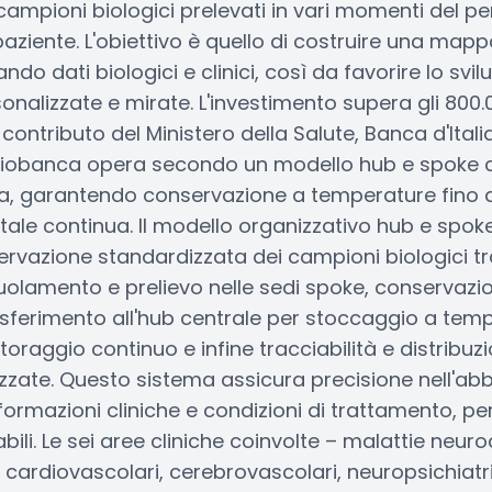
 campioni biologici prelevati in vari momenti del p
l paziente. L'obiettivo è quello di costruire una ma
do dati biologici e clinici, così da favorire lo svil
nalizzate e mirate. L'investimento supera gli 800.
l contributo del Ministero della Salute, Banca d'Ital
 biobanca opera secondo un modello hub e spoke co
a, garantendo conservazione a temperature fino 
gitale continua. Il modello organizzativo hub e spo
ervazione standardizzata dei campioni biologici t
arruolamento e prelievo nelle sedi spoke, conserva
trasferimento all'hub centrale per stoccaggio a tem
raggio continuo e infine tracciabilità e distribuzi
rizzate. Questo sistema assicura precisione nell'a
formazioni cliniche e condizioni di trattamento, p
abili. Le sei aree cliniche coinvolte – malattie neur
ardiovascolari, cerebrovascolari, neuropsichiatria