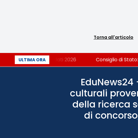
Torna all'articolo
liana? Cosa dicono i dati 2026
Consiglio di Stato: s
ULTIMA ORA
EduNews24 - 
culturali prove
della ricerca 
di concorso,