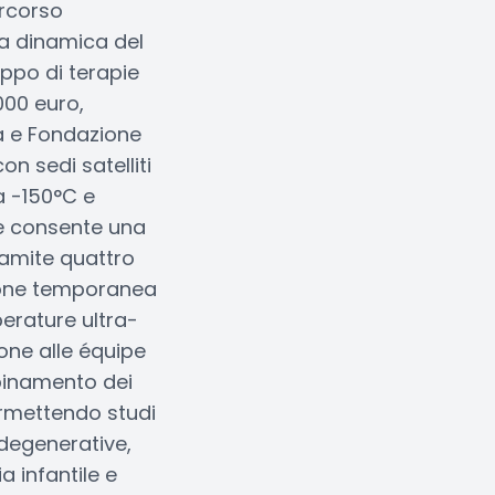
ercorso
ppa dinamica del
uppo di terapie
000 euro,
ia e Fondazione
n sedi satelliti
a -150°C e
ke consente una
ramite quattro
zione temporanea
perature ultra-
one alle équipe
bbinamento dei
ermettendo studi
odegenerative,
 infantile e