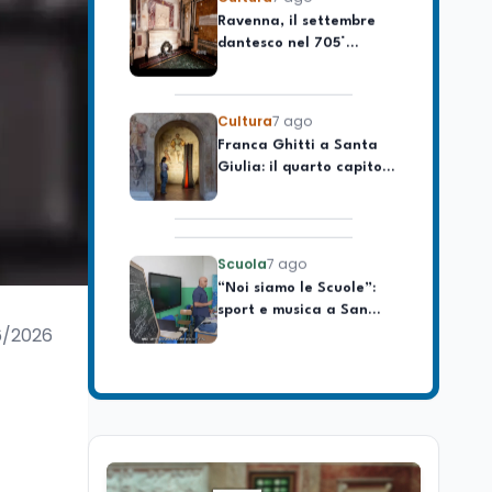
celebrare il governo più
dantesco nel 705°
longevo dell’Italia
anniversario della morte
repubblicana
del Sommo Poeta
Cultura
7 ago
Franca Ghitti a Santa
Giulia: il quarto capitolo
dei Palcoscenici
Scuola
7 ago
“Noi siamo le Scuole”:
sport e musica a San
Miniato, STEM a Lerici
con il progetto del Mim
6/2026
Mondo
7 ago
Sparatoria a Bangkok:
studente 14enne uccide
5 insegnanti e i nonni
Editoriali
7 ago