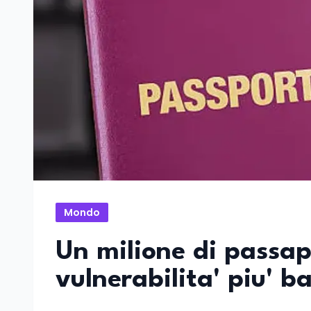
Mondo
Un milione di passapo
vulnerabilita' piu' b