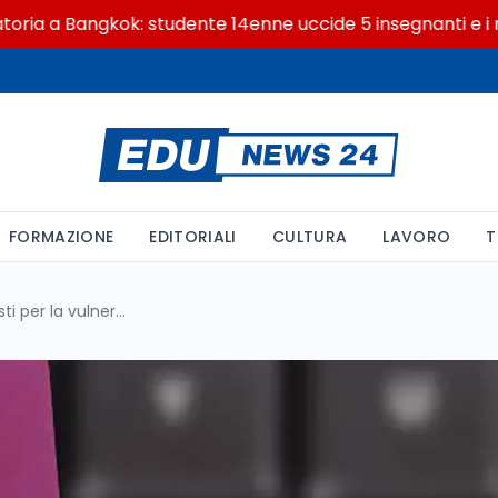
a Bangkok: studente 14enne uccide 5 insegnanti e i nonni
FORMAZIONE
EDITORIALI
CULTURA
LAVORO
T
Un milione di passaporti esposti per la vulnerabilita' piu' banale del web