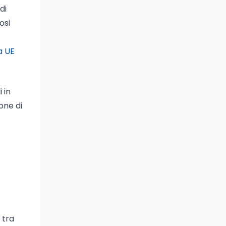
di
osi
a UE
 in
ione di
 tra