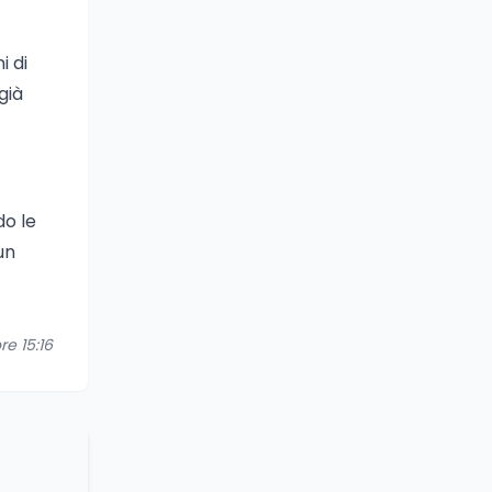
i di
già
do le
un
re 15:16