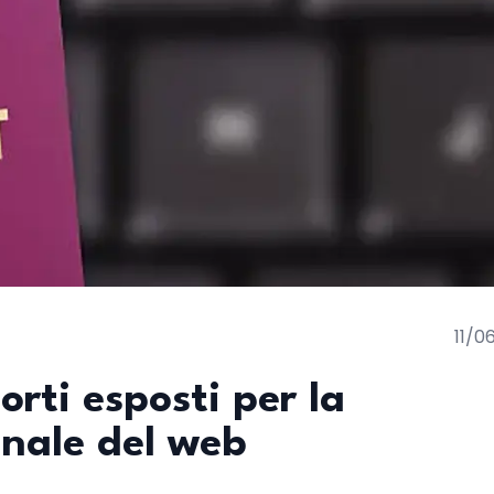
11/0
rti esposti per la
anale del web