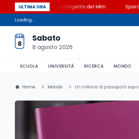
, STEM a Lerici con il progetto del Mim
Sparatoria 
ULTIMA ORA
Loading...
Sabato
SAB
8
8 agosto 2026
SCUOLA
UNIVERSITÀ
RICERCA
MONDO
Home
Mondo