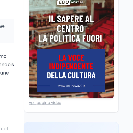
Camere in ferie,
riapertura il 9
settembre tra legge
elettorale e Rai. La
he
premier Meloni attesa a
Cultura
7 ago
Bari il 4 settembre per
Ravenna, il settembre
celebrare il governo più
dantesco nel 705°
longevo dell’Italia
anniversario della morte
repubblicana
umo
del Sommo Poeta
nnabis
Cultura
7 ago
mune
Franca Ghitti a Santa
Giulia: il quarto capitolo
dei Palcoscenici
Scuola
7 ago
Apri pagina video
“Noi siamo le Scuole”:
sport e musica a San
Miniato, STEM a Lerici
con il progetto del Mim
o al
Mondo
7 ago