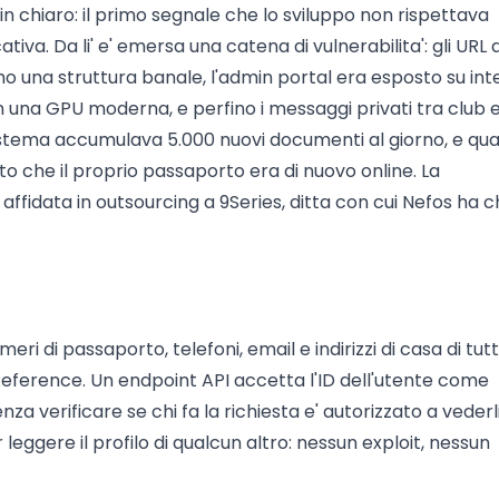
in chiaro: il primo segnale che lo sviluppo non rispettava
va. Da li' e' emersa una catena di vulnerabilita': gli URL 
no una struttura banale, l'admin portal era esposto su int
on una GPU moderna, e perfino i messaggi privati tra club 
l sistema accumulava 5.000 nuovi documenti al giorno, e qu
to che il proprio passaporto era di nuovo online. La
affidata in outsourcing a 9Series, ditta con cui Nefos ha ch
di passaporto, telefoni, email e indirizzi di casa di tutti
Reference. Un endpoint API accetta l'ID dell'utente come
za verificare se chi fa la richiesta e' autorizzato a vederli
eggere il profilo di qualcun altro: nessun exploit, nessun