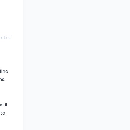
entra
fino
ns.
o il
sta