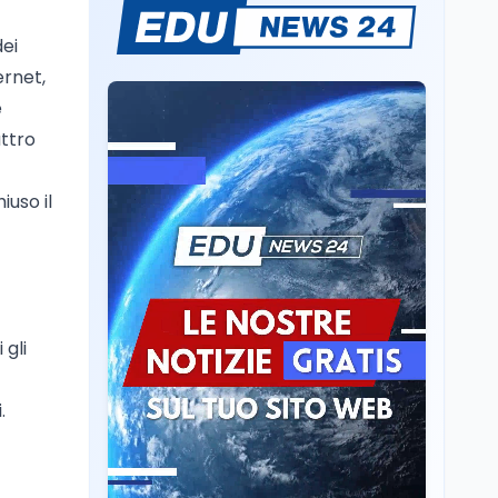
Sparatoria a Bangkok:
dei
studente 14enne uccide
5 insegnanti e i nonni
ernet,
e
Editoriali
7 ago
attro
Camere in ferie,
riapertura il 9
settembre tra legge
iuso il
elettorale e Rai. La
premier Meloni attesa a
Cultura
7 ago
Bari il 4 settembre per
Ravenna, il settembre
celebrare il governo più
dantesco nel 705°
longevo dell’Italia
anniversario della morte
repubblicana
del Sommo Poeta
 gli
Cultura
7 ago
Franca Ghitti a Santa
.
Giulia: il quarto capitolo
dei Palcoscenici