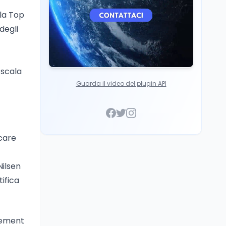
la Top
degli
 scala
Guarda il video del plugin API
icare
Nilsen
ifica
rcement