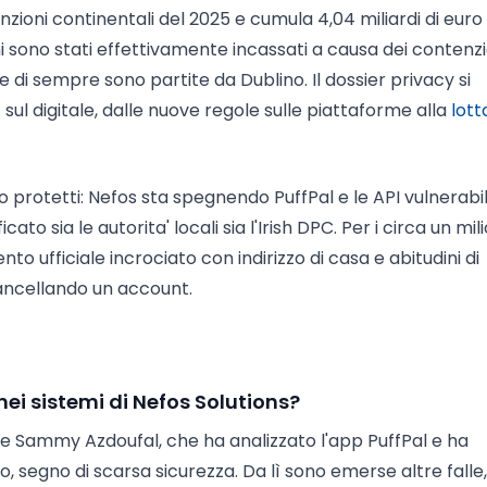
zioni continentali del 2025 e cumula 4,04 miliardi di euro 
i sono stati effettivamente incassati a causa dei contenzi
e di sempre sono partite da Dublino. Il dossier privacy si
 sul digitale, dalle nuove regole sulle piattaforme alla
lott
o protetti: Nefos sta spegnendo PuffPal e le API vulnerabili
to sia le autorita' locali sia l'Irish DPC. Per i circa un mil
ento ufficiale incrociato con indirizzo di casa e abitudini di
ancellando un account.
ei sistemi di Nefos Solutions?
ore Sammy Azdoufal, che ha analizzato l'app PuffPal e ha
o, segno di scarsa sicurezza. Da lì sono emerse altre falle,