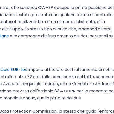
ontrol, che secondo OWASP occupa la prima posizione del
pplicazioni testate presenta una qualche forma di controllo 
ataset analizzati. Non e' un attacco sofisticato, e' la
i sviluppo. Lo stesso tipo di buco che, in scenari diversi,
liane
e le campagne di sfruttamento dei dati personali su
ciale EUR-Lex
impone al titolare del trattamento di notif
i controllo entro 72 ore dalla conoscenza del fatto, secondo
 di Azdoufal cinque giorni dopo, e il co-fondatore Andreas 
nzione prevista dall'articolo 83.4 GDPR per la mancata not
ato mondiale annuo, quello piu' alto dei due.
sh Data Protection Commission, la stessa che guida l'enfo