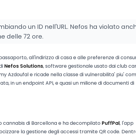
mbiando un ID nell'URL. Nefos ha violato anc
ine delle 72 ore.
ssaporto, all'indirizzo di casa e alle preferenze di cons
di
Nefos Solutions
, software gestionale usato dai club ca
y Azdoufal e ricade nella classe di vulnerabilita' piu' co
ata, in un endpoint API, e quasi un milione di documenti di
club cannabis di Barcellona e ha decompilato
PuffPal
, l'app
ocizzare la gestione degli accessi tramite QR code. Dentr