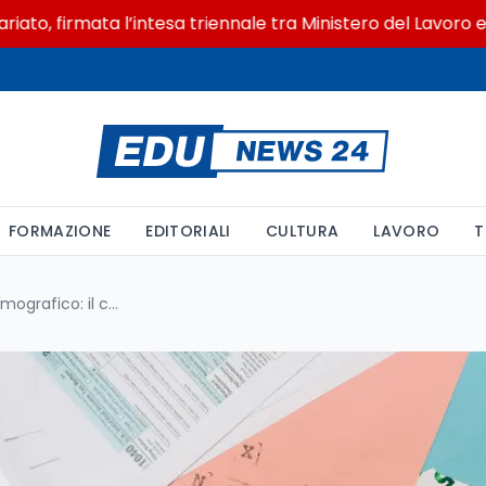
firmata l’intesa triennale tra Ministero del Lavoro e CSVne
FORMAZIONE
EDITORIALI
CULTURA
LAVORO
T
La Germania contro il calo demografico: il costo ricade su chi non ha figli