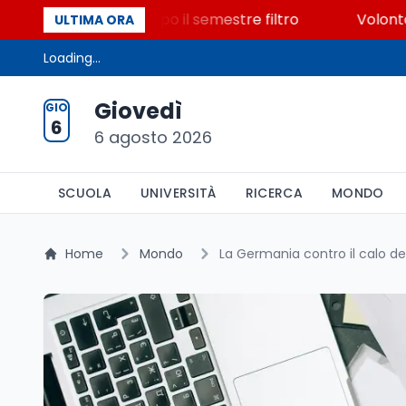
posti vacanti dopo il semestre filtro
Volontariato, 
ULTIMA ORA
Loading...
Giovedì
GIO
6
6 agosto 2026
SCUOLA
UNIVERSITÀ
RICERCA
MONDO
Home
Mondo