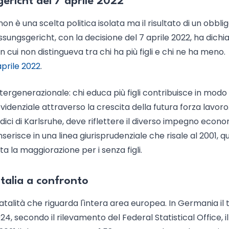
ericht del 7 aprile 2022
n è una scelta politica isolata ma il risultato di un obbli
sungsgericht, con la decisione del 7 aprile 2022, ha dichi
n cui non distingueva tra chi ha più figli e chi ne ha meno.
prile 2022
.
ntergenerazionale: chi educa più figli contribuisce in modo
idenziale attraverso la crescita della futura forza lavoro.
iudici di Karlsruhe, deve riflettere il diverso impegno econ
inserisce in una linea giurisprudenziale che risale al 2001, 
a la maggiorazione per i senza figli.
talia a confronto
atalità che riguarda l'intera area europea. In Germania il 
24, secondo il rilevamento del Federal Statistical Office, il 