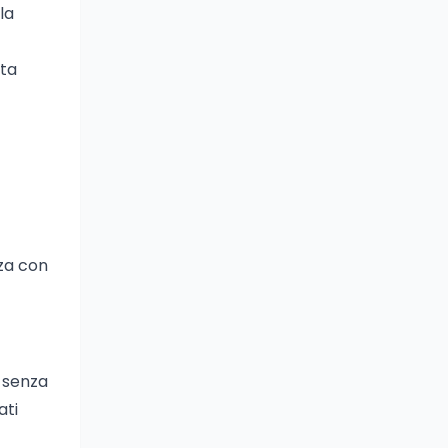
la
lta
nza con
i senza
ati