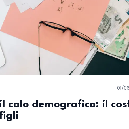
01/0
l calo demografico: il cos
igli