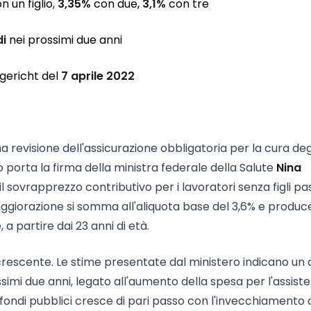
n un figlio,
3,35%
con due,
3,1%
con tre
di
nei prossimi due anni
gericht del
7 aprile 2022
revisione dell'assicurazione obbligatoria per la cura deg
 porta la firma della ministra federale della Salute
Nina
l sovrapprezzo contributivo per i lavoratori senza figli pa
maggiorazione si somma all'aliquota base del 3,6% e produc
 a partire dai 23 anni di età.
crescente. Le stime presentate dal ministero indicano un d
simi due anni, legato all'aumento della spesa per l'assist
ui fondi pubblici cresce di pari passo con l'invecchiamento 