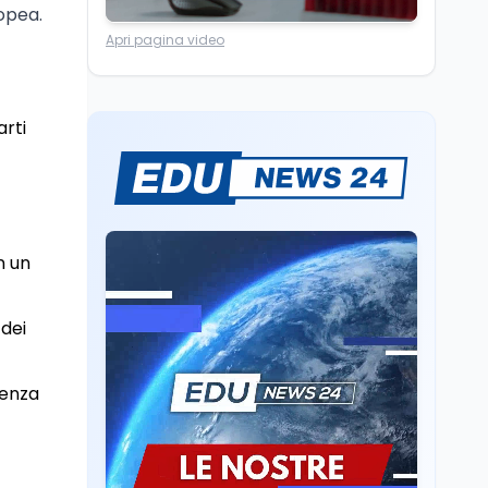
ropea.
Università
5 ago
Apri pagina video
Consiglio di Stato:
scorrere la graduatoria
per i 500 posti vacanti
dopo il semestre filtro
arti
Lavoro
5 ago
Volontariato, firmata
l’intesa triennale tra
Ministero del Lavoro e
CSVnet ETS
n un
Scuola
5 ago
Il Ministro della Pa
Zangrillo in Parlamento:
 dei
"12 miliardi per l'edilizia
e la sicurezza delle
scuole con risorse Pnrr"
Scuola
5 ago
senza
Il Ministro Valditara ha
incontrato due studenti
palestinesi giunti da
Gaza che hanno