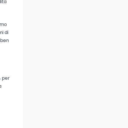
lita
nimo
i di
è ben
% per
a