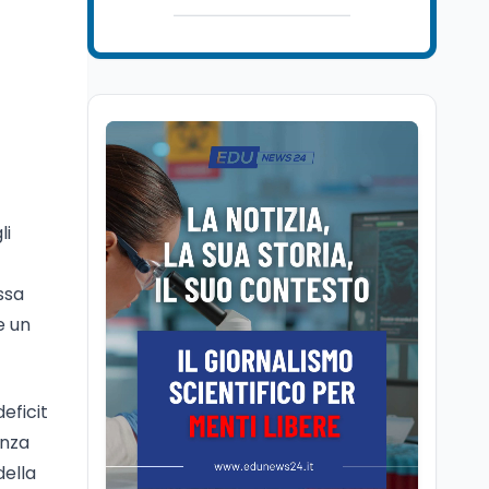
Lavoro
5 ago
Volontariato, firmata
l’intesa triennale tra
Ministero del Lavoro e
CSVnet ETS
Scuola
5 ago
Il Ministro della Pa
Zangrillo in Parlamento:
"12 miliardi per l'edilizia
e la sicurezza delle
li
scuole con risorse Pnrr"
Scuola
5 ago
Il Ministro Valditara ha
ssa
incontrato due studenti
e un
palestinesi giunti da
Gaza che hanno
superato la Maturità in
Scuola
5 ago
Italia
Maturità 2026, 100 e
eficit
lode da record: 14.123
enza
diplomi con voto
della
massimo