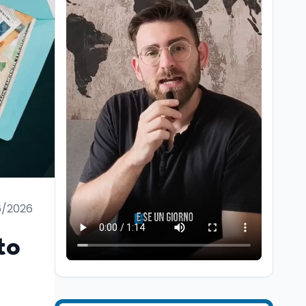
Università
5 ago
Consiglio di Stato:
scorrere la graduatoria
per i 500 posti vacanti
dopo il semestre filtro
6/2026
Lavoro
5 ago
Volontariato, firmata
to
l’intesa triennale tra
Ministero del Lavoro e
CSVnet ETS
Scuola
5 ago