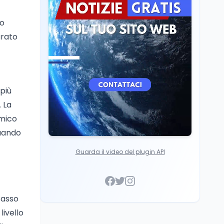
superato la Maturità in
Scuola
5 ago
Italia
Maturità 2026, 100 e
go
lode da record: 14.123
arato
diplomi con voto
massimo
 più
 La
omico
quando
Guarda il video del plugin API
tasso
livello