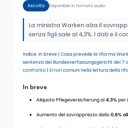
Ascolta
Disponibile in formato audio
La ministra Warken alza il sovrappre
senza figli sale al 4,3%. I dati e il co
Indice:
In breve
|
Cosa prevede la riforma War
sentenza del Bundesverfassungsgericht del 7 a
confronto
|
Errori comuni nella lettura della ri
In breve
Aliquota Pflegeversicherung al
4,3%
per i
Aumento del sovrapprezzo dallo
0,6% al