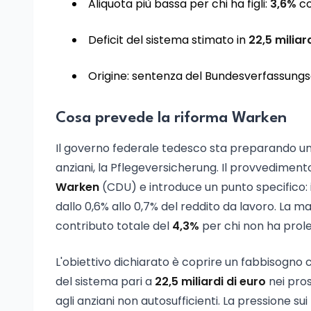
Aliquota più bassa per chi ha figli:
3,6%
co
Deficit del sistema stimato in
22,5 miliar
Origine: sentenza del Bundesverfassungs
Cosa prevede la riforma Warken
Il governo federale tedesco sta preparando una 
anziani, la Pflegeversicherung. Il provvedimento
Warken
(CDU) e introduce un punto specifico: i
dallo 0,6% allo 0,7% del reddito da lavoro. La 
contributo totale del
4,3%
per chi non ha prole,
L'obiettivo dichiarato è coprire un fabbisogno 
del sistema pari a
22,5 miliardi di euro
nei pros
agli anziani non autosufficienti. La pressione s