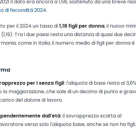
 2021 il dato era ancora a 1,58, sostenuto da una breve risa
o di fecondità 2024
.
ato per il 2024 un tasso di
1,18 figli per donna
, il nuovo mi
(1,19). Tra i due paesi resta una distanza di quasi due decim
mania, come in Italia, il numero medio di figli per donna 
orma
apprezzo per i senza figli
: l'aliquota di base resta al 3,6
solo la maggiorazione, che sale di un decimo di punto e grav
arico del datore di lavoro.
dipendentemente dall'età
: il sovrapprezzo scatta al
avoratore versa solo l'aliquota base, anche se non ha figli.