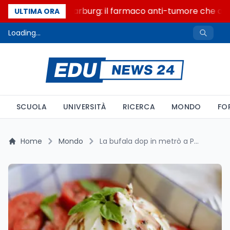
Un secolo di Warburg: il farmaco anti-tumore che accen
ULTIMA ORA
Loading...
SCUOLA
UNIVERSITÀ
RICERCA
MONDO
FO
Home
Mondo
La bufala dop in metrò a Parigi: la Francia compensa il calo dell'export