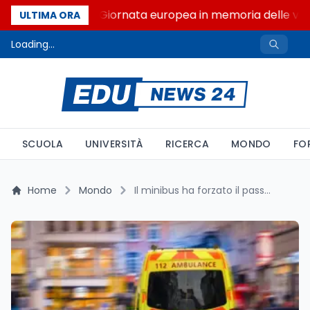
L'8 agosto è la Giornata europea in memoria delle vittim
ULTIMA ORA
Loading...
SCUOLA
UNIVERSITÀ
RICERCA
MONDO
FO
Home
Mondo
Il minibus ha forzato il passaggio: quattro morti a Buggenhout