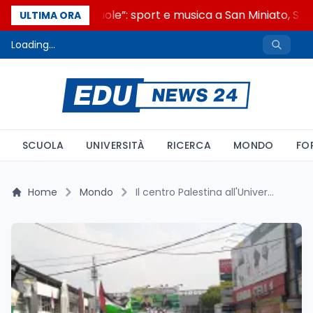
“Noi siamo le Scuole”: sport e musica a San Miniato, STEM
ULTIMA ORA
Loading...
SCUOLA
UNIVERSITÀ
RICERCA
MONDO
FO
Home
Mondo
Il centro Palestina all'Università dell'Indonesia: tra ricerca, polemiche e sfide accademiche