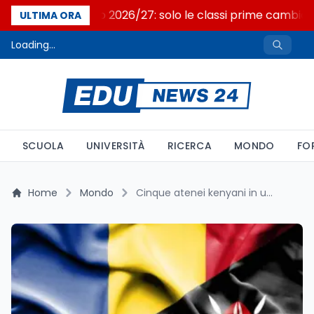
Nuovo curricolo 2026/27: solo le classi prime cambia
ULTIMA ORA
Loading...
SCUOLA
UNIVERSITÀ
RICERCA
MONDO
FO
Home
Mondo
Cinque atenei kenyani in un corridoio Erasmus+ con la Romania