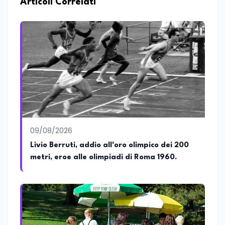
economico, geopolitico, comunicativo e
Articoli Correlati
territoriale. Vanta una solida formazione
accademica multidisciplinare: ha
conseguito la Laurea in Economia e
Commercio (quadriennale, Vecchio
Ordinamento), la Laurea Magistrale in
Relazioni Internazionali (LM-52) con la
votazione di 110/110 e lode, e la Laurea
Magistrale in Scienze Geografiche (LM-
80). Un trittico di competenze che gli
consente di leggere i fenomeni
contemporanei con una prospettiva che
abbraccia le dinamiche economiche, le
09/08/2026
relazioni tra Stati e le dimensioni spaziali
e territoriali della società. Nel corso della
Livio Berruti, addio all'oro olimpico dei 200
sua carriera ha maturato una
metri, eroe alle olimpiadi di Roma 1960.
significativa esperienza nella
comunicazione istituzionale e politica,
collaborando con emittenti televisive e
testate della carta stampata. Questa
esperienza sul campo gli ha conferito
una padronanza trasversale dei linguaggi
mediatici, dalla televisione al digitale.