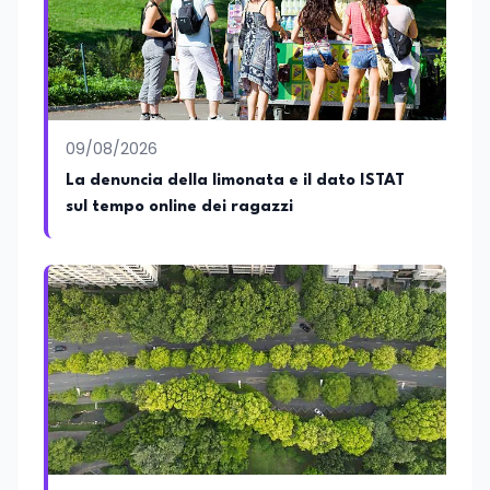
Attualmente ricopre il ruolo di Direttore
Responsabile di EduNews24.it, testata
giornalistica online dedicata al mondo
dell'istruzione, della formazione e delle
politiche educative italiane ed europee,
dove cura la linea editoriale e
supervisiona la produzione di contenuti
09/08/2026
rivolti a docenti, studenti, istituzioni e
La denuncia della limonata e il dato ISTAT
operatori del settore educativo. È inoltre
sul tempo online dei ragazzi
docente di Comunicazione presso la
SSML Città di Lamezia Terme, istituto
universitario specializzato nella
mediazione linguistica, dove mette a
disposizione delle nuove generazioni di
professionisti della comunicazione il
proprio bagaglio di competenze
giornalistiche, analitiche e accademiche.