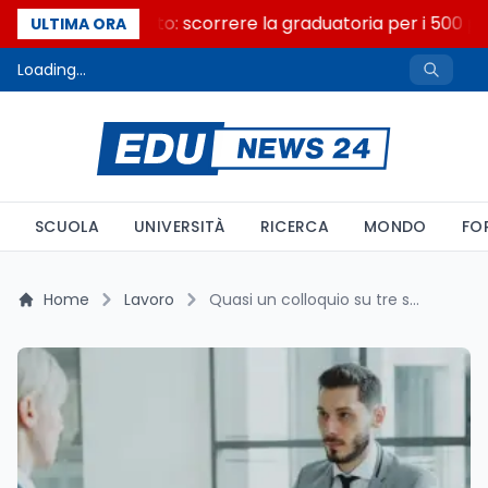
Consiglio di Stato: scorrere la graduatoria per i 500 pos
ULTIMA ORA
Loading...
SCUOLA
UNIVERSITÀ
RICERCA
MONDO
FO
Home
Lavoro
Quasi un colloquio su tre salta: mancano i candidati in Italia