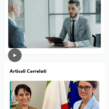
interesse per il mondo del giornalismo.
Infatti, ha dedicato le sue tesi a due
ambiti distinti ma complementari: da un
lato l’analisi della lingua e della cultura
indoeuropea, dall’altro lo studio della
narrazione giornalistica, con un
particolare approfondimento sul
giornalismo enogastronomico. Da
sempre affascinato dal mondo della
comunicazione e del racconto, nel corso
della sua carriera ha lavorato anche
▶
come addetto stampa e ha collaborato
con diverse testate online che si
occupano di cultura, cronaca, società,
sport ed enogastronomia. Su
Articoli Correlati
EduNews24.it scrive articoli e realizza
contenuti video dedicati ai temi della
scuola, della formazione, della cultura e
dei cambiamenti sociali, cercando di
mantenere uno stile chiaro, divulgativo,
accessibile e attento alla veridicità. Tra
le sue passioni ci sono lo sport, la cucina,