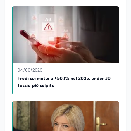
collaborando con emittenti televisive e
testate della carta stampata. Questa
esperienza sul campo gli ha conferito
una padronanza trasversale dei linguaggi
mediatici, dalla televisione al digitale.
Attualmente ricopre il ruolo di Direttore
Responsabile di EduNews24.it, testata
giornalistica online dedicata al mondo
dell'istruzione, della formazione e delle
politiche educative italiane ed europee,
dove cura la linea editoriale e
supervisiona la produzione di contenuti
04/08/2026
rivolti a docenti, studenti, istituzioni e
Frodi sui mutui a +50,1% nel 2025, under 30
operatori del settore educativo. È inoltre
fascia più colpita
docente di Comunicazione presso la
SSML Città di Lamezia Terme, istituto
universitario specializzato nella
mediazione linguistica, dove mette a
disposizione delle nuove generazioni di
professionisti della comunicazione il
proprio bagaglio di competenze
giornalistiche, analitiche e accademiche.