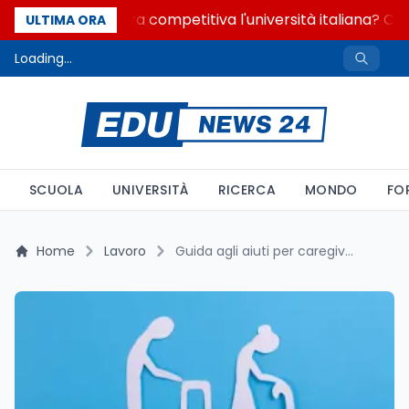
Quanto è ancora competitiva l'università italiana? Cosa
ULTIMA ORA
Loading...
SCUOLA
UNIVERSITÀ
RICERCA
MONDO
FO
Home
Lavoro
Guida agli aiuti per caregiver con Legge 104 nel 2026