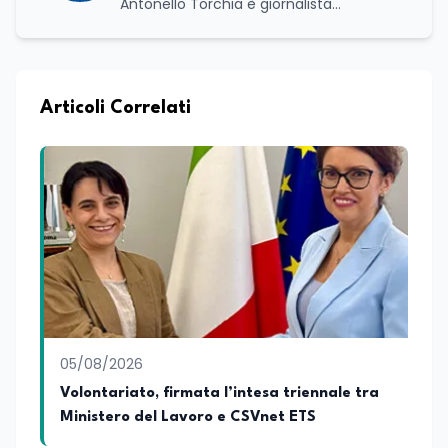
Antonello Torchia è giornalista
professionista, politologo e geografo,
con un percorso formativo e
professionale di ampio respiro che
integra competenze in ambito
economico, geopolitico, comunicativo e
Articoli Correlati
territoriale. Vanta una solida formazione
accademica multidisciplinare: ha
conseguito la Laurea in Economia e
Commercio (quadriennale, Vecchio
Ordinamento), la Laurea Magistrale in
Relazioni Internazionali (LM-52) con la
votazione di 110/110 e lode, e la Laurea
Magistrale in Scienze Geografiche (LM-
80). Un trittico di competenze che gli
consente di leggere i fenomeni
contemporanei con una prospettiva che
abbraccia le dinamiche economiche, le
05/08/2026
relazioni tra Stati e le dimensioni spaziali
e territoriali della società. Nel corso della
Volontariato, firmata l’intesa triennale tra
sua carriera ha maturato una
Ministero del Lavoro e CSVnet ETS
significativa esperienza nella
comunicazione istituzionale e politica,