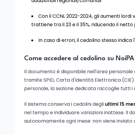
addizionali regionali/comunali
Con il CCNL 2022-2024, gli aumenti lordi 
trattiene tra il 23 e il 35%, riducendo il nett
In caso di errori, il cedolino stesso indic
Come accedere al cedolino su NoiPA
Il documento è disponibile nell'area personale 
tramite SPID, Carta d'Identità Elettronica (CIE)
personale, la sezione dedicata raccoglie tutti i c
Il sistema conserva i cedolini degli
ultimi 15 me
nel tempo e individuare variazioni inattese. Il
autonomamente ogni mese: non viene inviato 