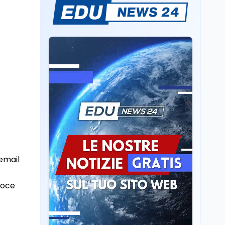
Volontariato, firmata
l’intesa triennale tra
Ministero del Lavoro e
CSVnet ETS
Scuola
5 ago
Il Ministro della Pa
Zangrillo in Parlamento:
"12 miliardi per l'edilizia
e la sicurezza delle
scuole con risorse Pnrr"
Scuola
5 ago
Il Ministro Valditara ha
incontrato due studenti
palestinesi giunti da
Gaza che hanno
 email
superato la Maturità in
Scuola
5 ago
Italia
Maturità 2026, 100 e
voce
lode da record: 14.123
diplomi con voto
massimo