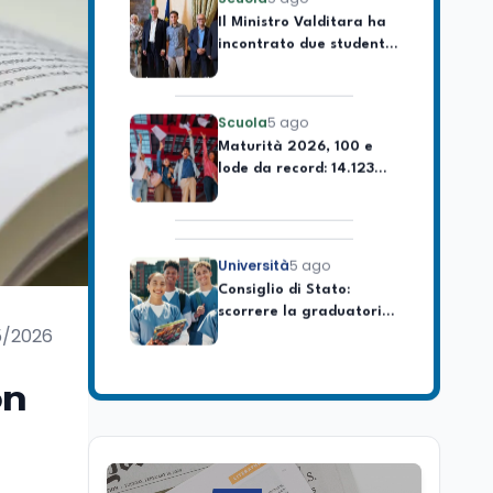
incontrato due studenti
palestinesi giunti da
Gaza che hanno
superato la Maturità in
Scuola
5 ago
Italia
Maturità 2026, 100 e
lode da record: 14.123
diplomi con voto
massimo
Università
5 ago
Consiglio di Stato:
scorrere la graduatoria
per i 500 posti vacanti
dopo il semestre filtro
5/2026
Lavoro
5 ago
Volontariato, firmata
on
l’intesa triennale tra
Ministero del Lavoro e
CSVnet ETS
Scuola
5 ago