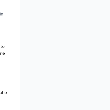
in
tto
rie
 che