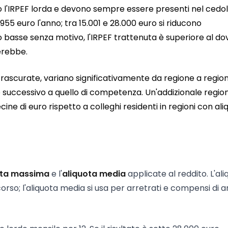
 l'IRPEF lorda e devono sempre essere presenti nel cedol
955 euro l'anno; tra 15.001 e 28.000 euro si riducono
 basse senza motivo, l'IRPEF trattenuta è superiore al do
erebbe.
trascurate, variano significativamente da regione a regio
o successivo a quello di competenza. Un'addizionale regio
ine di euro rispetto a colleghi residenti in regioni con ali
ota massima
e l'
aliquota media
applicate al reddito. L'al
so; l'aliquota media si usa per arretrati e compensi di a