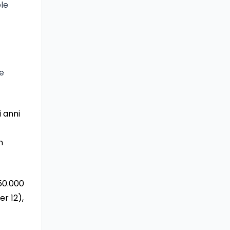
ole
le
i anni
n
 50.000
er 12),