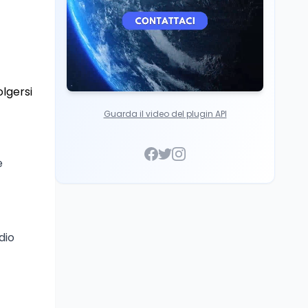
olgersi
Guarda il video del plugin API
e
dio