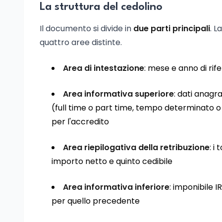
La struttura del cedolino
Il documento si divide in
due parti principali
. L
quattro aree distinte.
Area di intestazione
: mese e anno di rif
Area informativa superiore
: dati anagra
(full time o part time, tempo determinato o
per l'accredito
Area riepilogativa della retribuzione
: i
importo netto e quinto cedibile
Area informativa inferiore
: imponibile I
per quello precedente