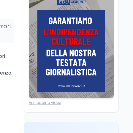
Il Ministro della Pa
Zangrillo in Parlamento:
"12 miliardi per l'edilizia
e la sicurezza delle
rori.
scuole con risorse Pnrr"
Scuola
5 ago
Il Ministro Valditara ha
incontrato due studenti
palestinesi giunti da
ori
Gaza che hanno
superato la Maturità in
Scuola
5 ago
Italia
renza.
Maturità 2026, 100 e
lode da record: 14.123
diplomi con voto
massimo
Università
5 ago
Apri pagina video
Consiglio di Stato:
scorrere la graduatoria
per i 500 posti vacanti
dopo il semestre filtro
Lavoro
5 ago