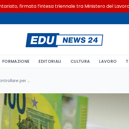
o, firmata l’intesa triennale tra Ministero del Lavoro e CS
FORMAZIONE
EDITORIALI
CULTURA
LAVORO
T
Cedolino NoiPA: le 4 voci da controllare per non perdere denaro