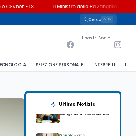
Vnet ETS
Il Ministro della Pa Zangrillo in Parlamento:
Cerca
K
Ctrl
Università
5 ago
Consiglio di Stato:
I nostri Social
scorrere la graduatoria
per i 500 posti vacanti
dopo il semestre filtro
Lavoro
5 ago
ECNOLOGIA
SELEZIONE PERSONALE
INTERPELLI
BAND
Volontariato, firmata
l’intesa triennale tra
Ministero del Lavoro e
CSVnet ETS
Scuola
5 ago
Il Ministro della Pa
Ultime Notizie
Zangrillo in Parlamento:
"12 miliardi per l'edilizia
e la sicurezza delle
scuole con risorse Pnrr"
Scuola
5 ago
Il Ministro Valditara ha