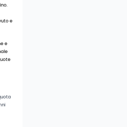
ino.
vuto e
ne e
nale
quote
iquota
nni