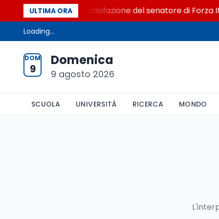
istretto al Senato. La soddisfazione del senatore di Forza I
ULTIMA ORA
Loading...
Domenica
DOM
9
9 agosto 2026
SCUOLA
UNIVERSITÀ
RICERCA
MONDO
L'inter