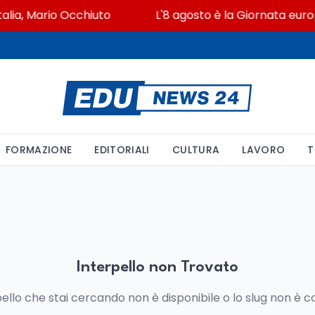
talia, Mario Occhiuto
L'8 agosto è la Giornata europ
FORMAZIONE
EDITORIALI
CULTURA
LAVORO
T
Interpello non Trovato
pello che stai cercando non è disponibile o lo slug non è c