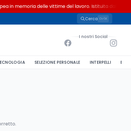
ea in memoria delle vittime del lavoro. Istituita dal Parla
Cerca
K
Ctrl
I nostri Social
ECNOLOGIA
SELEZIONE PERSONALE
INTERPELLI
BAND
orretto.