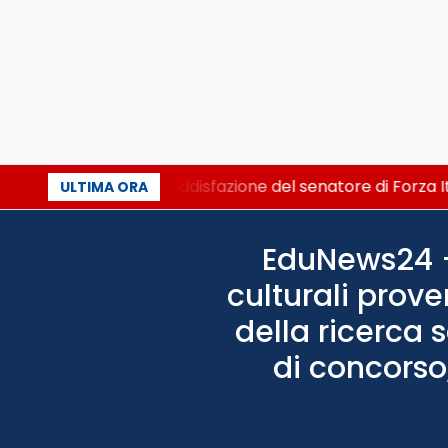
istretto al Senato. La soddisfazione del senatore di Forza I
ULTIMA ORA
EduNews24 - 
culturali prove
della ricerca 
di concorso,