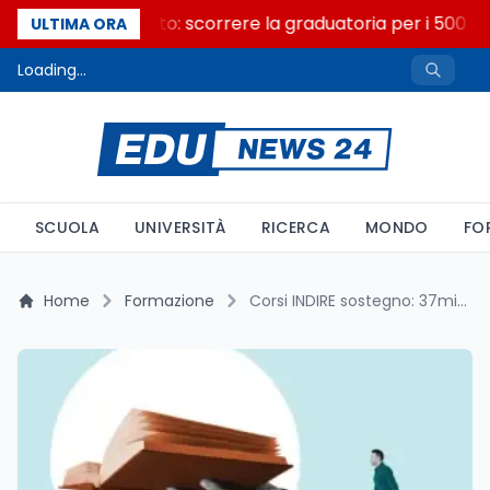
Consiglio di Stato: scorrere la graduatoria per i 500 po
ULTIMA ORA
Loading...
SCUOLA
UNIVERSITÀ
RICERCA
MONDO
FO
Home
Formazione
Corsi INDIRE sostegno: 37mila nuovi posti, 57mila docenti senza titolo