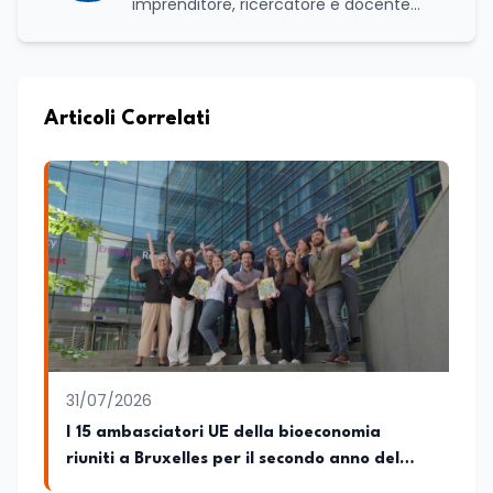
imprenditore, ricercatore e docente
universitario con oltre vent'anni di
esperienza nell'innovazione digitale, nella
formazione e nella consulenza
strategica. Laureato in Scienze Politiche
e Internazionali, è CEO di Adventus
Articoli Correlati
Consulting Jdoo (Umag, Croazia dove
risiede stabilmente) e Presidente
Nazionale di ENBAS, ente bilaterale attivo
nella formazione professionale e nelle
politiche attive per il lavoro. In qualità di
Coordinatore Nazionale dei Progetti di
Ricerca presso ERSAF, guida iniziative che
coniugano intelligenza artificiale e
formazione, tra cui FindYourGoal.it,
piattaforma di orientamento scuola-
lavoro basata sul modello LifeComp,
Avatar4University.Org, sistema AI per la
31/07/2026
creazione di corsi universitari con avatar
docente, KeepYouCare.it, piattaforma di
I 15 ambasciatori UE della bioeconomia
telemedicina, telesoccorso e
riuniti a Bruxelles per il secondo anno del
telerefertazione. È inoltre Delegato della
progetto
Regione Calabria presso il Ministero degli