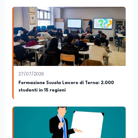
Esteri per la Cooperazione Internazionale
ed è membro del tavolo delle regioni,
dove coordina un progetto per la
creazione di un Hub Formativo in Tunisia.
Docente a contratto di Diritto
dell'Economia e Diritto Internazionale
presso la SSML di Lamezia Terme e
presso l'Università Telematica eCampus,
è autore di pubblicazioni in ambito
pedagogico sulle competenze
caratteriali e il framework LifeComp. Ha
tenuto interventi al Senato della
27/07/2026
Repubblica, alla Camera dei Deputati, in
Formazione Scuola Lavoro di Terna: 2.000
Regione Lombardia e a Buenos Aires su
studenti in 15 regioni
temi che spaziano dalla pedagogia
speciale, alla telemedicina ed alla
cooperazione internazionale. Innovation
Manager certificato MISE, unisce visione
strategica e competenza tecnologica
con una vocazione per il dialogo
istituzionale e la ricerca applicata.